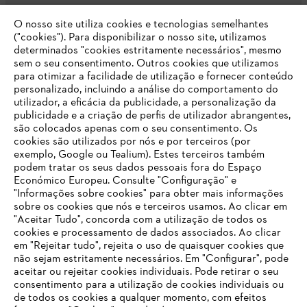
O nosso site utiliza cookies e tecnologias semelhantes
Opções de pagamento
("cookies"). Para disponibilizar o nosso site, utilizamos
determinados "cookies estritamente necessários", mesmo
sem o seu consentimento. Outros cookies que utilizamos
para otimizar a facilidade de utilização e fornecer conteúdo
personalizado, incluindo a análise do comportamento do
utilizador, a eficácia da publicidade, a personalização da
publicidade e a criação de perfis de utilizador abrangentes,
são colocados apenas com o seu consentimento. Os
Empresa
cookies são utilizados por nós e por terceiros (por
exemplo, Google ou Tealium). Estes terceiros também
podem tratar os seus dados pessoais fora do Espaço
Económico Europeu. Consulte "Configuração" e
FAQs Loja Online
"Informações sobre cookies" para obter mais informações
sobre os cookies que nós e terceiros usamos. Ao clicar em
O SEU NAVEGADOR NÃO SUPORTA
"Aceitar Tudo", concorda com a utilização de todos os
ESTE WEBSITE
cookies e processamento de dados associados. Ao clicar
em "Rejeitar tudo", rejeita o uso de quaisquer cookies que
Contacto
não sejam estritamente necessários. Em "Configurar", pode
aceitar ou rejeitar cookies individuais. Pode retirar o seu
Está utilizar um navegador que ainda não suportamos. Para
consentimento para a utilização de cookies individuais ou
obter o melhor uso de nosso site, recomendamos que altere
de todos os cookies a qualquer momento, com efeitos
para um dos seguintes navegadores: