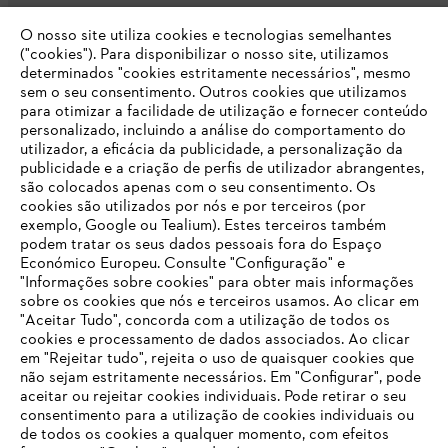
O nosso site utiliza cookies e tecnologias semelhantes
Opções de pagamento
("cookies"). Para disponibilizar o nosso site, utilizamos
determinados "cookies estritamente necessários", mesmo
sem o seu consentimento. Outros cookies que utilizamos
para otimizar a facilidade de utilização e fornecer conteúdo
personalizado, incluindo a análise do comportamento do
utilizador, a eficácia da publicidade, a personalização da
publicidade e a criação de perfis de utilizador abrangentes,
são colocados apenas com o seu consentimento. Os
Empresa
cookies são utilizados por nós e por terceiros (por
exemplo, Google ou Tealium). Estes terceiros também
podem tratar os seus dados pessoais fora do Espaço
Económico Europeu. Consulte "Configuração" e
FAQs Loja Online
"Informações sobre cookies" para obter mais informações
sobre os cookies que nós e terceiros usamos. Ao clicar em
O SEU NAVEGADOR NÃO SUPORTA
"Aceitar Tudo", concorda com a utilização de todos os
ESTE WEBSITE
cookies e processamento de dados associados. Ao clicar
em "Rejeitar tudo", rejeita o uso de quaisquer cookies que
Contacto
não sejam estritamente necessários. Em "Configurar", pode
aceitar ou rejeitar cookies individuais. Pode retirar o seu
Está utilizar um navegador que ainda não suportamos. Para
consentimento para a utilização de cookies individuais ou
obter o melhor uso de nosso site, recomendamos que altere
de todos os cookies a qualquer momento, com efeitos
para um dos seguintes navegadores: