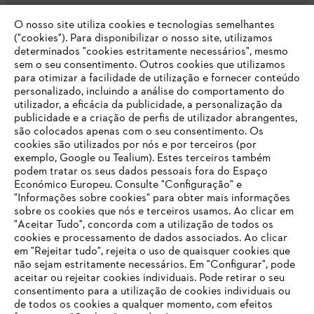
O nosso site utiliza cookies e tecnologias semelhantes
Opções de pagamento
("cookies"). Para disponibilizar o nosso site, utilizamos
determinados "cookies estritamente necessários", mesmo
sem o seu consentimento. Outros cookies que utilizamos
para otimizar a facilidade de utilização e fornecer conteúdo
personalizado, incluindo a análise do comportamento do
utilizador, a eficácia da publicidade, a personalização da
publicidade e a criação de perfis de utilizador abrangentes,
são colocados apenas com o seu consentimento. Os
Empresa
cookies são utilizados por nós e por terceiros (por
exemplo, Google ou Tealium). Estes terceiros também
podem tratar os seus dados pessoais fora do Espaço
Económico Europeu. Consulte "Configuração" e
FAQs Loja Online
"Informações sobre cookies" para obter mais informações
sobre os cookies que nós e terceiros usamos. Ao clicar em
O SEU NAVEGADOR NÃO SUPORTA
"Aceitar Tudo", concorda com a utilização de todos os
ESTE WEBSITE
cookies e processamento de dados associados. Ao clicar
em "Rejeitar tudo", rejeita o uso de quaisquer cookies que
Contacto
não sejam estritamente necessários. Em "Configurar", pode
aceitar ou rejeitar cookies individuais. Pode retirar o seu
Está utilizar um navegador que ainda não suportamos. Para
consentimento para a utilização de cookies individuais ou
obter o melhor uso de nosso site, recomendamos que altere
de todos os cookies a qualquer momento, com efeitos
para um dos seguintes navegadores: