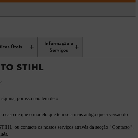
Informação e
Dicas Úteis
Serviços
TO STIHL
F.
máquina, por isso não tem de o
 o caso de que o modelo que tem seja mais antigo que a versão do
 STIHL
ou contacte os nossos serviços através da secção "
Contacto
".
guês.