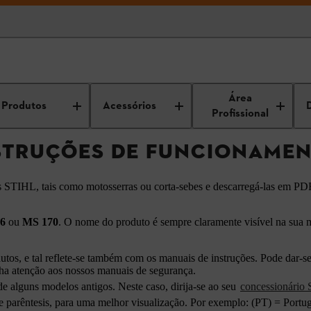
ncontrar instruções de funcionamento STIHL
Área
Produtos
Acessórios
Profissional
TRUÇÕES DE FUNCIONAMEN
s STIHL, tais como motosserras ou corta-sebes e descarregá-las em PD
6
ou
MS 170
. O nome do produto é sempre claramente visível na sua 
s, e tal reflete-se também com os manuais de instruções. Pode dar-se
ha atenção aos nossos manuais de segurança.
e alguns modelos antigos. Neste caso, dirija-se ao seu
concessionário
parêntesis, para uma melhor visualização. Por exemplo: (PT) = Portu