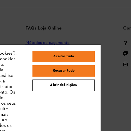
FAQs Loja Online
Con
Métodos de pagamento
Envio e entrega
ookies").
Aceitar tudo
"cookies
Devolução
o.
de
Recusar tudo
Reclamação e garantia
análise
, a
STIHL Orange Deals
Abrir definições
lizador
ento. Os
Manuais de Instruções
lo,
 os seus
ulte
 mais
. Ao
dos os