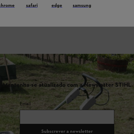
chrome
safari
edge
samsung
Mantenha-se atualizado com a Newsletter STIHL
Email
Subscrever a newsletter