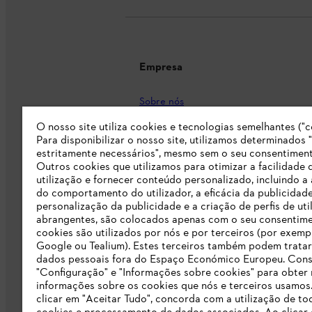
Empresa
Sobre nós
Imprensa
O nosso site utiliza cookies e tecnologias semelhantes ("c
Para disponibilizar o nosso site, utilizamos determinados 
Carreira
estritamente necessários", mesmo sem o seu consentiment
Outros cookies que utilizamos para otimizar a facilidade 
Responsabilidade
utilização e fornecer conteúdo personalizado, incluindo a 
do comportamento do utilizador, a eficácia da publicidade
Linha Integridade STIHL
personalização da publicidade e a criação de perfis de uti
abrangentes, são colocados apenas com o seu consentim
Informação para fornecedores
cookies são utilizados por nós e por terceiros (por exemp
Google ou Tealium). Estes terceiros também podem tratar
dados pessoais fora do Espaço Económico Europeu. Cons
Livro de Reclamações
"Configuração" e "Informações sobre cookies" para obter
informações sobre os cookies que nós e terceiros usamos
Declaração de acessibilidade
clicar em "Aceitar Tudo", concorda com a utilização de to