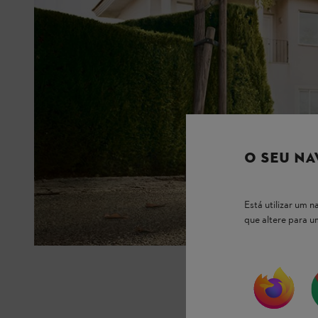
O SEU NA
Está utilizar um
que altere para 