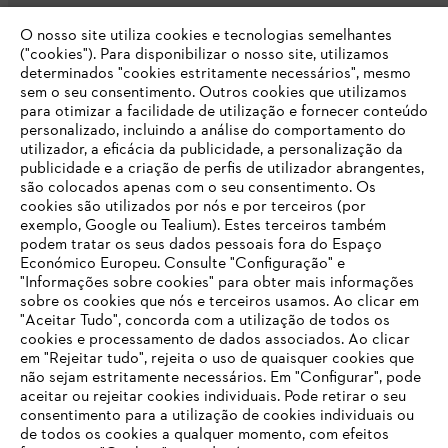
O nosso site utiliza cookies e tecnologias semelhantes
Opções de pagamento
("cookies"). Para disponibilizar o nosso site, utilizamos
determinados "cookies estritamente necessários", mesmo
sem o seu consentimento. Outros cookies que utilizamos
para otimizar a facilidade de utilização e fornecer conteúdo
personalizado, incluindo a análise do comportamento do
utilizador, a eficácia da publicidade, a personalização da
publicidade e a criação de perfis de utilizador abrangentes,
são colocados apenas com o seu consentimento. Os
Empresa
cookies são utilizados por nós e por terceiros (por
exemplo, Google ou Tealium). Estes terceiros também
podem tratar os seus dados pessoais fora do Espaço
Económico Europeu. Consulte "Configuração" e
FAQs Loja Online
"Informações sobre cookies" para obter mais informações
sobre os cookies que nós e terceiros usamos. Ao clicar em
O SEU NAVEGADOR NÃO SUPORTA
"Aceitar Tudo", concorda com a utilização de todos os
ESTE WEBSITE
cookies e processamento de dados associados. Ao clicar
em "Rejeitar tudo", rejeita o uso de quaisquer cookies que
Contacto
não sejam estritamente necessários. Em "Configurar", pode
aceitar ou rejeitar cookies individuais. Pode retirar o seu
Está utilizar um navegador que ainda não suportamos. Para
consentimento para a utilização de cookies individuais ou
obter o melhor uso de nosso site, recomendamos que altere
de todos os cookies a qualquer momento, com efeitos
para um dos seguintes navegadores: