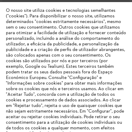
O nosso site utiliza cookies e tecnologias semelhantes
Opções de pagamento
("cookies"). Para disponibilizar o nosso site, utilizamos
determinados "cookies estritamente necessários", mesmo
sem o seu consentimento. Outros cookies que utilizamos
para otimizar a facilidade de utilização e fornecer conteúdo
personalizado, incluindo a análise do comportamento do
utilizador, a eficácia da publicidade, a personalização da
publicidade e a criação de perfis de utilizador abrangentes,
são colocados apenas com o seu consentimento. Os
Empresa
cookies são utilizados por nós e por terceiros (por
exemplo, Google ou Tealium). Estes terceiros também
podem tratar os seus dados pessoais fora do Espaço
Económico Europeu. Consulte "Configuração" e
FAQs Loja Online
"Informações sobre cookies" para obter mais informações
sobre os cookies que nós e terceiros usamos. Ao clicar em
O SEU NAVEGADOR NÃO SUPORTA
"Aceitar Tudo", concorda com a utilização de todos os
ESTE WEBSITE
cookies e processamento de dados associados. Ao clicar
em "Rejeitar tudo", rejeita o uso de quaisquer cookies que
Contacto
não sejam estritamente necessários. Em "Configurar", pode
aceitar ou rejeitar cookies individuais. Pode retirar o seu
Está utilizar um navegador que ainda não suportamos. Para
consentimento para a utilização de cookies individuais ou
obter o melhor uso de nosso site, recomendamos que altere
de todos os cookies a qualquer momento, com efeitos
para um dos seguintes navegadores: