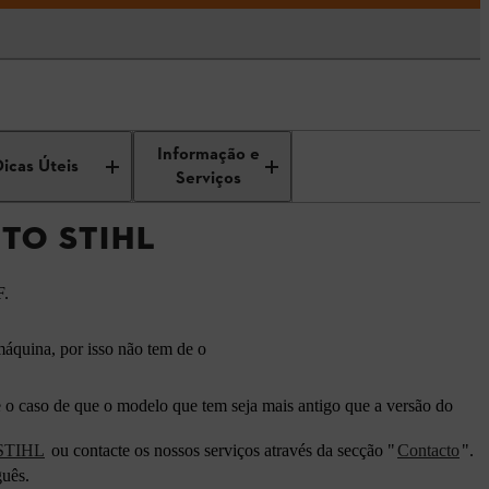
Informação e
Dicas Úteis
Serviços
TO STIHL
F.
máquina, por isso não tem de o
 o caso de que o modelo que tem seja mais antigo que a versão do
 STIHL
ou contacte os nossos serviços através da secção "
Contacto
".
guês.