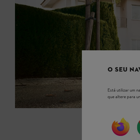
O SEU NA
Está utilizar um
que altere para 