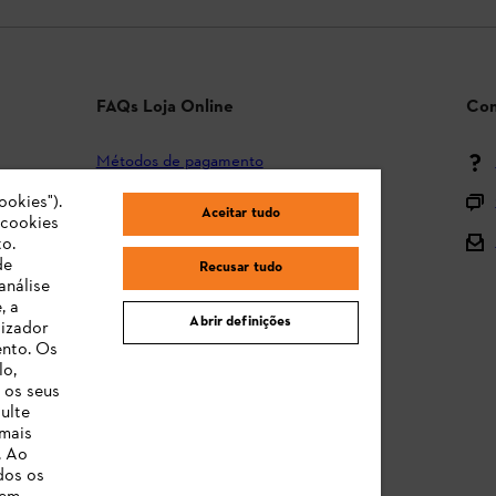
FAQs Loja Online
Con
Métodos de pagamento
Envio e entrega
ookies").
Aceitar tudo
"cookies
Devolução
o.
de
Recusar tudo
Reclamação e garantia
análise
, a
STIHL Orange Deals
Abrir definições
lizador
ento. Os
Manuais de Instruções
lo,
 os seus
ulte
 mais
. Ao
dos os