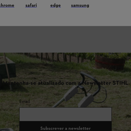
chrome
safari
edge
samsung
Mantenha-se atualizado com a Newsletter STIHL
Email
Subscrever a newsletter