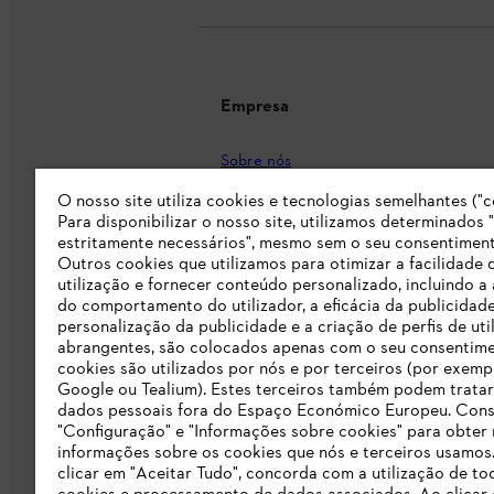
Empresa
Sobre nós
Imprensa
O nosso site utiliza cookies e tecnologias semelhantes ("c
Para disponibilizar o nosso site, utilizamos determinados 
Carreira
estritamente necessários", mesmo sem o seu consentiment
Outros cookies que utilizamos para otimizar a facilidade 
Responsabilidade
utilização e fornecer conteúdo personalizado, incluindo a 
do comportamento do utilizador, a eficácia da publicidade
Linha Integridade STIHL
personalização da publicidade e a criação de perfis de uti
abrangentes, são colocados apenas com o seu consentim
Informação para fornecedores
cookies são utilizados por nós e por terceiros (por exemp
Google ou Tealium). Estes terceiros também podem tratar
dados pessoais fora do Espaço Económico Europeu. Cons
Livro de Reclamações
"Configuração" e "Informações sobre cookies" para obter
informações sobre os cookies que nós e terceiros usamos
Declaração de acessibilidade
clicar em "Aceitar Tudo", concorda com a utilização de to