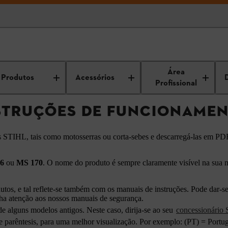
ncontrar instruções de funcionamento STIHL
Área
Produtos
Acessórios
Profissional
TRUÇÕES DE FUNCIONAMEN
s STIHL, tais como motosserras ou corta-sebes e descarregá-las em PD
6
ou
MS 170
. O nome do produto é sempre claramente visível na sua 
s, e tal reflete-se também com os manuais de instruções. Pode dar-se
ha atenção aos nossos manuais de segurança.
e alguns modelos antigos. Neste caso, dirija-se ao seu
concessionário
parêntesis, para uma melhor visualização. Por exemplo: (PT) = Portu