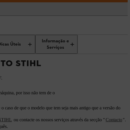
Informação e
Dicas Úteis
Serviços
TO STIHL
F.
máquina, por isso não tem de o
 o caso de que o modelo que tem seja mais antigo que a versão do
 STIHL
ou contacte os nossos serviços através da secção "
Contacto
".
guês.