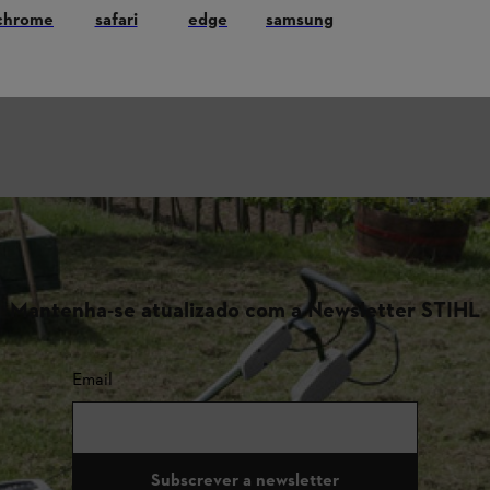
chrome
safari
edge
samsung
Mantenha-se atualizado com a Newsletter STIHL
Email
Subscrever a newsletter