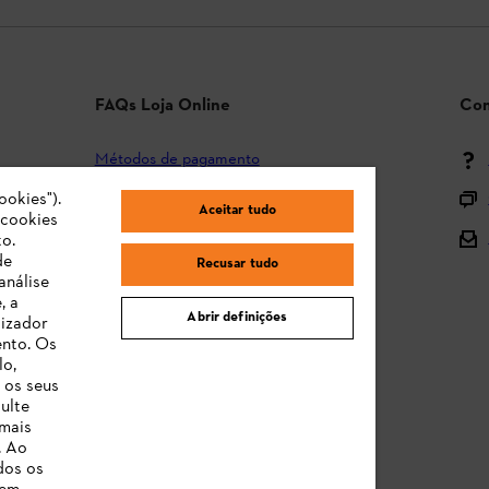
FAQs Loja Online
Con
Métodos de pagamento
Envio e entrega
ookies").
Aceitar tudo
"cookies
Devolução
o.
de
Recusar tudo
Reclamação e garantia
análise
, a
STIHL Orange Deals
Abrir definições
lizador
ento. Os
Manuais de Instruções
lo,
 os seus
ulte
 mais
. Ao
dos os