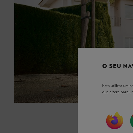
O SEU NA
Está utilizar um
que altere para 