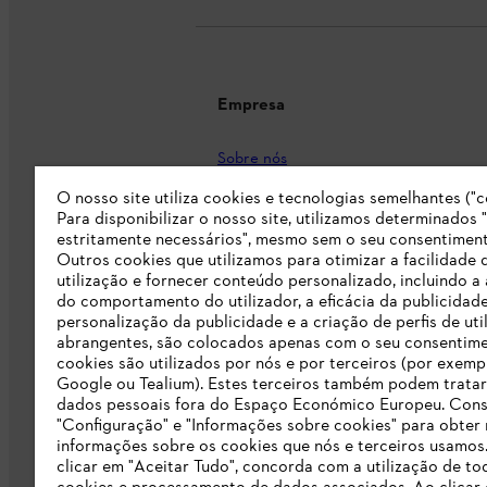
Empresa
Sobre nós
Imprensa
O nosso site utiliza cookies e tecnologias semelhantes ("c
Para disponibilizar o nosso site, utilizamos determinados 
Carreira
estritamente necessários", mesmo sem o seu consentiment
Outros cookies que utilizamos para otimizar a facilidade 
Responsabilidade
utilização e fornecer conteúdo personalizado, incluindo a 
do comportamento do utilizador, a eficácia da publicidade
Linha Integridade STIHL
personalização da publicidade e a criação de perfis de uti
abrangentes, são colocados apenas com o seu consentim
Informação para fornecedores
cookies são utilizados por nós e por terceiros (por exemp
Google ou Tealium). Estes terceiros também podem tratar
dados pessoais fora do Espaço Económico Europeu. Cons
Livro de Reclamações
"Configuração" e "Informações sobre cookies" para obter
informações sobre os cookies que nós e terceiros usamos
Declaração de acessibilidade
clicar em "Aceitar Tudo", concorda com a utilização de to