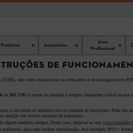
ncontrar instruções de funcionamento STIHL
Área
Produtos
Acessórios
Profissional
TRUÇÕES DE FUNCIONAMEN
s STIHL, tais como motosserras ou corta-sebes e descarregá-las em PD
6
ou
MS 170
. O nome do produto é sempre claramente visível na sua 
s, e tal reflete-se também com os manuais de instruções. Pode dar-se
ha atenção aos nossos manuais de segurança.
e alguns modelos antigos. Neste caso, dirija-se ao seu
concessionário
parêntesis, para uma melhor visualização. Por exemplo: (PT) = Portu