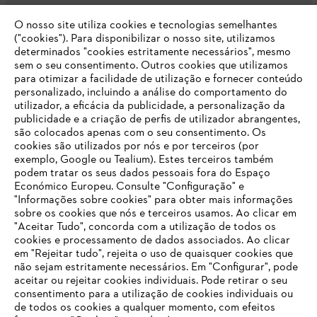
O nosso site utiliza cookies e tecnologias semelhantes
Opções de pagamento
("cookies"). Para disponibilizar o nosso site, utilizamos
determinados "cookies estritamente necessários", mesmo
sem o seu consentimento. Outros cookies que utilizamos
para otimizar a facilidade de utilização e fornecer conteúdo
personalizado, incluindo a análise do comportamento do
utilizador, a eficácia da publicidade, a personalização da
publicidade e a criação de perfis de utilizador abrangentes,
são colocados apenas com o seu consentimento. Os
Empresa
cookies são utilizados por nós e por terceiros (por
exemplo, Google ou Tealium). Estes terceiros também
podem tratar os seus dados pessoais fora do Espaço
Económico Europeu. Consulte "Configuração" e
FAQs Loja Online
"Informações sobre cookies" para obter mais informações
sobre os cookies que nós e terceiros usamos. Ao clicar em
O SEU NAVEGADOR NÃO SUPORTA
"Aceitar Tudo", concorda com a utilização de todos os
ESTE WEBSITE
cookies e processamento de dados associados. Ao clicar
em "Rejeitar tudo", rejeita o uso de quaisquer cookies que
Contacto
não sejam estritamente necessários. Em "Configurar", pode
aceitar ou rejeitar cookies individuais. Pode retirar o seu
Está utilizar um navegador que ainda não suportamos. Para
consentimento para a utilização de cookies individuais ou
obter o melhor uso de nosso site, recomendamos que altere
de todos os cookies a qualquer momento, com efeitos
para um dos seguintes navegadores: