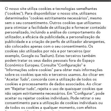
O nosso site utiliza cookies e tecnologias semelhantes
Opções de pagamento
("cookies"). Para disponibilizar o nosso site, utilizamos
determinados "cookies estritamente necessários", mesmo
sem o seu consentimento. Outros cookies que utilizamos
para otimizar a facilidade de utilização e fornecer conteúdo
personalizado, incluindo a análise do comportamento do
utilizador, a eficácia da publicidade, a personalização da
publicidade e a criação de perfis de utilizador abrangentes,
são colocados apenas com o seu consentimento. Os
Empresa
cookies são utilizados por nós e por terceiros (por
exemplo, Google ou Tealium). Estes terceiros também
podem tratar os seus dados pessoais fora do Espaço
Económico Europeu. Consulte "Configuração" e
FAQs Loja Online
"Informações sobre cookies" para obter mais informações
sobre os cookies que nós e terceiros usamos. Ao clicar em
O SEU NAVEGADOR NÃO SUPORTA
"Aceitar Tudo", concorda com a utilização de todos os
ESTE WEBSITE
cookies e processamento de dados associados. Ao clicar
em "Rejeitar tudo", rejeita o uso de quaisquer cookies que
Contacto
não sejam estritamente necessários. Em "Configurar", pode
aceitar ou rejeitar cookies individuais. Pode retirar o seu
Está utilizar um navegador que ainda não suportamos. Para
consentimento para a utilização de cookies individuais ou
obter o melhor uso de nosso site, recomendamos que altere
de todos os cookies a qualquer momento, com efeitos
para um dos seguintes navegadores: