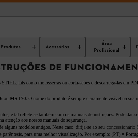
ncontrar instruções de funcionamento STIHL
Área
Produtos
Acessórios
Profissional
TRUÇÕES DE FUNCIONAMEN
s STIHL, tais como motosserras ou corta-sebes e descarregá-las em PD
6
ou
MS 170
. O nome do produto é sempre claramente visível na sua 
s, e tal reflete-se também com os manuais de instruções. Pode dar-se
ha atenção aos nossos manuais de segurança.
e alguns modelos antigos. Neste caso, dirija-se ao seu
concessionário
parêntesis, para uma melhor visualização. Por exemplo: (PT) = Portu