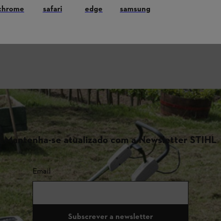
chrome
safari
edge
samsung
Mantenha-se atualizado com a Newsletter STIHL
Email
Subscrever a newsletter