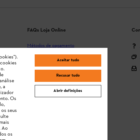
FAQs Loja Online
Con
Métodos de pagamento
Envio e entrega
ookies").
Aceitar tudo
"cookies
Devolução
o.
de
Recusar tudo
Reclamação e garantia
análise
, a
STIHL Orange Deals
Abrir definições
lizador
ento. Os
Manuais de Instruções
lo,
 os seus
ulte
 mais
. Ao
dos os