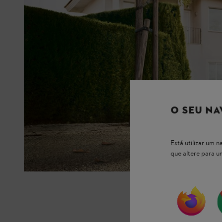
O SEU NA
Está utilizar um
que altere para 