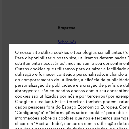
Empresa
Sobre nós
Imprensa
O nosso site utiliza cookies e tecnologias semelhantes ("c
Para disponibilizar o nosso site, utilizamos determinados 
Carreira
estritamente necessários", mesmo sem o seu consentiment
Outros cookies que utilizamos para otimizar a facilidade 
Responsabilidade
utilização e fornecer conteúdo personalizado, incluindo a 
do comportamento do utilizador, a eficácia da publicidade
Linha Integridade STIHL
personalização da publicidade e a criação de perfis de uti
abrangentes, são colocados apenas com o seu consentim
Informação para fornecedores
cookies são utilizados por nós e por terceiros (por exemp
Google ou Tealium). Estes terceiros também podem tratar
dados pessoais fora do Espaço Económico Europeu. Cons
Livro de Reclamações
"Configuração" e "Informações sobre cookies" para obter
informações sobre os cookies que nós e terceiros usamos
Declaração de acessibilidade
clicar em "Aceitar Tudo", concorda com a utilização de to