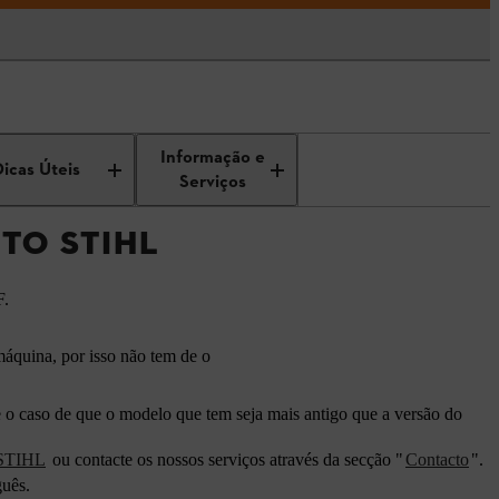
Informação e
Dicas Úteis
Serviços
TO STIHL
F.
máquina, por isso não tem de o
 o caso de que o modelo que tem seja mais antigo que a versão do
 STIHL
ou contacte os nossos serviços através da secção "
Contacto
".
guês.