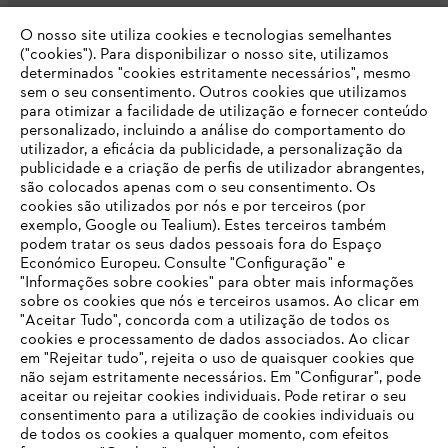
O nosso site utiliza cookies e tecnologias semelhantes
Opções de pagamento
("cookies"). Para disponibilizar o nosso site, utilizamos
determinados "cookies estritamente necessários", mesmo
sem o seu consentimento. Outros cookies que utilizamos
para otimizar a facilidade de utilização e fornecer conteúdo
personalizado, incluindo a análise do comportamento do
utilizador, a eficácia da publicidade, a personalização da
publicidade e a criação de perfis de utilizador abrangentes,
são colocados apenas com o seu consentimento. Os
Empresa
cookies são utilizados por nós e por terceiros (por
exemplo, Google ou Tealium). Estes terceiros também
podem tratar os seus dados pessoais fora do Espaço
Económico Europeu. Consulte "Configuração" e
FAQs Loja Online
"Informações sobre cookies" para obter mais informações
sobre os cookies que nós e terceiros usamos. Ao clicar em
O SEU NAVEGADOR NÃO SUPORTA
"Aceitar Tudo", concorda com a utilização de todos os
ESTE WEBSITE
cookies e processamento de dados associados. Ao clicar
em "Rejeitar tudo", rejeita o uso de quaisquer cookies que
Contacto
não sejam estritamente necessários. Em "Configurar", pode
aceitar ou rejeitar cookies individuais. Pode retirar o seu
Está utilizar um navegador que ainda não suportamos. Para
consentimento para a utilização de cookies individuais ou
obter o melhor uso de nosso site, recomendamos que altere
de todos os cookies a qualquer momento, com efeitos
para um dos seguintes navegadores: