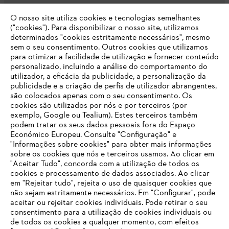
O nosso site utiliza cookies e tecnologias semelhantes
Opções de pagamento
("cookies"). Para disponibilizar o nosso site, utilizamos
determinados "cookies estritamente necessários", mesmo
sem o seu consentimento. Outros cookies que utilizamos
para otimizar a facilidade de utilização e fornecer conteúdo
personalizado, incluindo a análise do comportamento do
utilizador, a eficácia da publicidade, a personalização da
publicidade e a criação de perfis de utilizador abrangentes,
são colocados apenas com o seu consentimento. Os
Empresa
cookies são utilizados por nós e por terceiros (por
exemplo, Google ou Tealium). Estes terceiros também
podem tratar os seus dados pessoais fora do Espaço
Económico Europeu. Consulte "Configuração" e
FAQs Loja Online
"Informações sobre cookies" para obter mais informações
sobre os cookies que nós e terceiros usamos. Ao clicar em
O SEU NAVEGADOR NÃO SUPORTA
"Aceitar Tudo", concorda com a utilização de todos os
ESTE WEBSITE
cookies e processamento de dados associados. Ao clicar
em "Rejeitar tudo", rejeita o uso de quaisquer cookies que
Contacto
não sejam estritamente necessários. Em "Configurar", pode
aceitar ou rejeitar cookies individuais. Pode retirar o seu
Está utilizar um navegador que ainda não suportamos. Para
consentimento para a utilização de cookies individuais ou
obter o melhor uso de nosso site, recomendamos que altere
de todos os cookies a qualquer momento, com efeitos
para um dos seguintes navegadores: