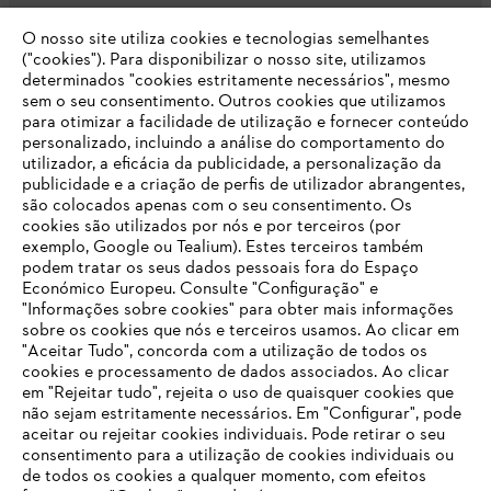
O nosso site utiliza cookies e tecnologias semelhantes
Opções de pagamento
("cookies"). Para disponibilizar o nosso site, utilizamos
determinados "cookies estritamente necessários", mesmo
sem o seu consentimento. Outros cookies que utilizamos
para otimizar a facilidade de utilização e fornecer conteúdo
personalizado, incluindo a análise do comportamento do
utilizador, a eficácia da publicidade, a personalização da
publicidade e a criação de perfis de utilizador abrangentes,
são colocados apenas com o seu consentimento. Os
Empresa
cookies são utilizados por nós e por terceiros (por
exemplo, Google ou Tealium). Estes terceiros também
podem tratar os seus dados pessoais fora do Espaço
Económico Europeu. Consulte "Configuração" e
FAQs Loja Online
"Informações sobre cookies" para obter mais informações
sobre os cookies que nós e terceiros usamos. Ao clicar em
O SEU NAVEGADOR NÃO SUPORTA
"Aceitar Tudo", concorda com a utilização de todos os
ESTE WEBSITE
cookies e processamento de dados associados. Ao clicar
em "Rejeitar tudo", rejeita o uso de quaisquer cookies que
Contacto
não sejam estritamente necessários. Em "Configurar", pode
aceitar ou rejeitar cookies individuais. Pode retirar o seu
Está utilizar um navegador que ainda não suportamos. Para
consentimento para a utilização de cookies individuais ou
obter o melhor uso de nosso site, recomendamos que altere
de todos os cookies a qualquer momento, com efeitos
para um dos seguintes navegadores: