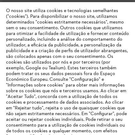
O nosso site utiliza cookies e tecnologias semelhantes
Opções de pagamento
("cookies"). Para disponibilizar o nosso site, utilizamos
determinados "cookies estritamente necessários", mesmo
sem o seu consentimento. Outros cookies que utilizamos
para otimizar a facilidade de utilização e fornecer conteúdo
personalizado, incluindo a análise do comportamento do
utilizador, a eficácia da publicidade, a personalização da
publicidade e a criação de perfis de utilizador abrangentes,
são colocados apenas com o seu consentimento. Os
Empresa
cookies são utilizados por nós e por terceiros (por
exemplo, Google ou Tealium). Estes terceiros também
podem tratar os seus dados pessoais fora do Espaço
Económico Europeu. Consulte "Configuração" e
FAQs Loja Online
"Informações sobre cookies" para obter mais informações
sobre os cookies que nós e terceiros usamos. Ao clicar em
O SEU NAVEGADOR NÃO SUPORTA
"Aceitar Tudo", concorda com a utilização de todos os
ESTE WEBSITE
cookies e processamento de dados associados. Ao clicar
em "Rejeitar tudo", rejeita o uso de quaisquer cookies que
Contacto
não sejam estritamente necessários. Em "Configurar", pode
aceitar ou rejeitar cookies individuais. Pode retirar o seu
Está utilizar um navegador que ainda não suportamos. Para
consentimento para a utilização de cookies individuais ou
obter o melhor uso de nosso site, recomendamos que altere
de todos os cookies a qualquer momento, com efeitos
para um dos seguintes navegadores: