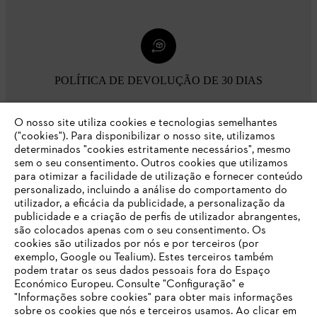
POLÍTICA DE DEVOLUÇÃO DE 30 DIAS
O nosso site utiliza cookies e tecnologias semelhantes
Opções de pagamento
("cookies"). Para disponibilizar o nosso site, utilizamos
determinados "cookies estritamente necessários", mesmo
sem o seu consentimento. Outros cookies que utilizamos
para otimizar a facilidade de utilização e fornecer conteúdo
personalizado, incluindo a análise do comportamento do
utilizador, a eficácia da publicidade, a personalização da
publicidade e a criação de perfis de utilizador abrangentes,
são colocados apenas com o seu consentimento. Os
Empresa
cookies são utilizados por nós e por terceiros (por
exemplo, Google ou Tealium). Estes terceiros também
podem tratar os seus dados pessoais fora do Espaço
Económico Europeu. Consulte "Configuração" e
FAQs Loja Online
"Informações sobre cookies" para obter mais informações
sobre os cookies que nós e terceiros usamos. Ao clicar em
O SEU NAVEGADOR NÃO SUPORTA