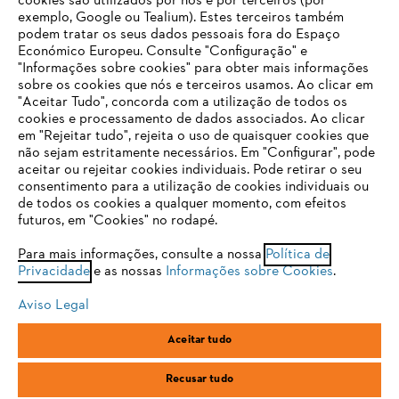
cookies são utilizados por nós e por terceiros (por
exemplo, Google ou Tealium). Estes terceiros também
podem tratar os seus dados pessoais fora do Espaço
Económico Europeu. Consulte "Configuração" e
FAQs Loja Online
"Informações sobre cookies" para obter mais informações
sobre os cookies que nós e terceiros usamos. Ao clicar em
O SEU NAVEGADOR NÃO SUPORTA
"Aceitar Tudo", concorda com a utilização de todos os
ESTE WEBSITE
cookies e processamento de dados associados. Ao clicar
em "Rejeitar tudo", rejeita o uso de quaisquer cookies que
Contacto
não sejam estritamente necessários. Em "Configurar", pode
aceitar ou rejeitar cookies individuais. Pode retirar o seu
Está utilizar um navegador que ainda não suportamos. Para
consentimento para a utilização de cookies individuais ou
obter o melhor uso de nosso site, recomendamos que altere
de todos os cookies a qualquer momento, com efeitos
para um dos seguintes navegadores:
futuros, em "Cookies" no rodapé.
Condições gerais de venda
Proteção de Dados
Para mais informações, consulte a nossa
Política de
Privacidade
e as nossas
Informações sobre Cookies
.
firefox
chrome
Sobre nós
Cookies
Informação jurídica
Aviso Legal
safari
edge
Aceitar tudo
Andreas Stihl, S.A.
R.C.Emp. Ed.3-P.0-Lj.2
samsung
2710-693 Sintra, Portugal
Recusar tudo