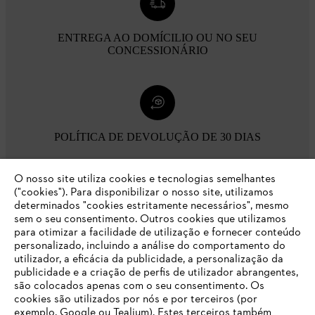
ENTREGA AO DOMÍCILIO OU NO SEU
CONCESSIONÁRIO
POLÍTICA DE DEVOLUÇÃO DE 30 DIAS
O nosso site utiliza cookies e tecnologias semelhantes
Opções de pagamento
("cookies"). Para disponibilizar o nosso site, utilizamos
determinados "cookies estritamente necessários", mesmo
sem o seu consentimento. Outros cookies que utilizamos
para otimizar a facilidade de utilização e fornecer conteúdo
personalizado, incluindo a análise do comportamento do
utilizador, a eficácia da publicidade, a personalização da
publicidade e a criação de perfis de utilizador abrangentes,
são colocados apenas com o seu consentimento. Os
Empresa
cookies são utilizados por nós e por terceiros (por
exemplo, Google ou Tealium). Estes terceiros também