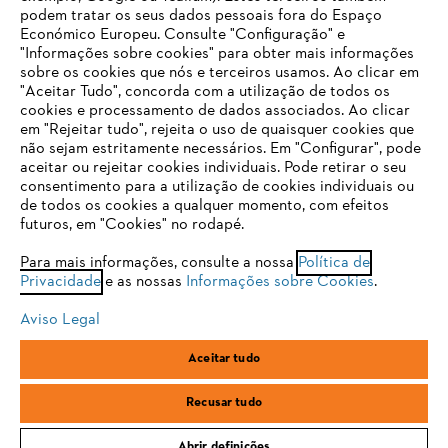
podem tratar os seus dados pessoais fora do Espaço
Económico Europeu. Consulte "Configuração" e
FAQs Loja Online
"Informações sobre cookies" para obter mais informações
sobre os cookies que nós e terceiros usamos. Ao clicar em
O SEU NAVEGADOR NÃO SUPORTA
"Aceitar Tudo", concorda com a utilização de todos os
ESTE WEBSITE
cookies e processamento de dados associados. Ao clicar
em "Rejeitar tudo", rejeita o uso de quaisquer cookies que
Contacto
não sejam estritamente necessários. Em "Configurar", pode
aceitar ou rejeitar cookies individuais. Pode retirar o seu
Está utilizar um navegador que ainda não suportamos. Para
consentimento para a utilização de cookies individuais ou
obter o melhor uso de nosso site, recomendamos que altere
de todos os cookies a qualquer momento, com efeitos
para um dos seguintes navegadores:
futuros, em "Cookies" no rodapé.
Condições gerais de venda
Proteção de Dados
Para mais informações, consulte a nossa
Política de
Privacidade
e as nossas
Informações sobre Cookies
.
firefox
chrome
Sobre nós
Cookies
Informação jurídica
Aviso Legal
safari
edge
Aceitar tudo
Andreas Stihl, S.A.
R.C.Emp. Ed.3-P.0-Lj.2
samsung
2710-693 Sintra, Portugal
Recusar tudo
Abrir definições