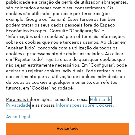
publicidade e a criação de perfis de utilizador abrangentes,
são colocados apenas com o seu consentimento. Os
Empresa
cookies são utilizados por nós e por terceiros (por
exemplo, Google ou Tealium). Estes terceiros também
podem tratar os seus dados pessoais fora do Espaço
Económico Europeu. Consulte "Configuração" e
FAQs Loja Online
"Informações sobre cookies" para obter mais informações
sobre os cookies que nós e terceiros usamos. Ao clicar em
O SEU NAVEGADOR NÃO SUPORTA
"Aceitar Tudo", concorda com a utilização de todos os
ESTE WEBSITE
cookies e processamento de dados associados. Ao clicar
em "Rejeitar tudo", rejeita o uso de quaisquer cookies que
Contacto
não sejam estritamente necessários. Em "Configurar", pode
aceitar ou rejeitar cookies individuais. Pode retirar o seu
Está utilizar um navegador que ainda não suportamos. Para
consentimento para a utilização de cookies individuais ou
obter o melhor uso de nosso site, recomendamos que altere
de todos os cookies a qualquer momento, com efeitos
para um dos seguintes navegadores:
futuros, em "Cookies" no rodapé.
Condições gerais de venda
Proteção de Dados
Para mais informações, consulte a nossa
Política de
Privacidade
e as nossas
Informações sobre Cookies
.
firefox
chrome
Sobre nós
Cookies
Informação jurídica
Aviso Legal
safari
edge
Aceitar tudo
Andreas Stihl, S.A.