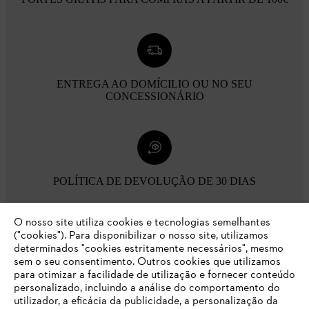
ENTREGA AO DOMÍCILIO OU NO SEU
CONCESSIONÁRIO
POLÍTICA DE DEVOLUÇÃO DE 30 DIAS
O nosso site utiliza cookies e tecnologias semelhantes
Opções de pagamento
("cookies"). Para disponibilizar o nosso site, utilizamos
determinados "cookies estritamente necessários", mesmo
sem o seu consentimento. Outros cookies que utilizamos
para otimizar a facilidade de utilização e fornecer conteúdo
personalizado, incluindo a análise do comportamento do
utilizador, a eficácia da publicidade, a personalização da