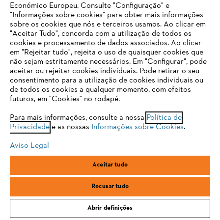
Económico Europeu. Consulte "Configuração" e
"Informações sobre cookies" para obter mais informações
sobre os cookies que nós e terceiros usamos. Ao clicar em
O SEU NAVEGADOR NÃO SUPORTA
"Aceitar Tudo", concorda com a utilização de todos os
ESTE WEBSITE
cookies e processamento de dados associados. Ao clicar
em "Rejeitar tudo", rejeita o uso de quaisquer cookies que
não sejam estritamente necessários. Em "Configurar", pode
aceitar ou rejeitar cookies individuais. Pode retirar o seu
Está utilizar um navegador que ainda não suportamos. Para
consentimento para a utilização de cookies individuais ou
obter o melhor uso de nosso site, recomendamos que altere
de todos os cookies a qualquer momento, com efeitos
para um dos seguintes navegadores:
futuros, em "Cookies" no rodapé.
Para mais informações, consulte a nossa
Política de
Privacidade
e as nossas
Informações sobre Cookies
.
firefox
chrome
Aviso Legal
safari
edge
Aceitar tudo
samsung
Recusar tudo
Abrir definições