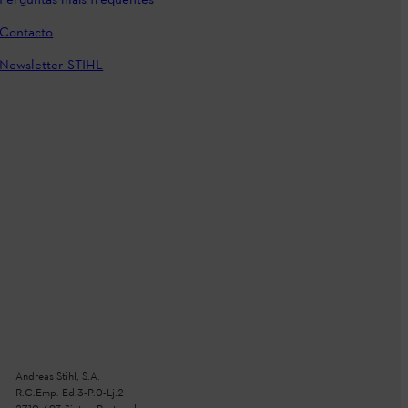
Perguntas mais frequentes
Contacto
Newsletter STIHL
Andreas Stihl, S.A.
R.C.Emp. Ed.3-P.0-Lj.2