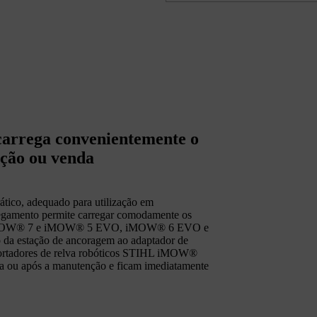
rrega convenientemente o
ação ou venda
ico, adequado para utilização em
regamento permite carregar comodamente os
, iMOW® 7 e iMOW® 5 EVO, iMOW® 6 EVO e
o da estação de ancoragem ao adaptador de
s cortadores de relva robóticos STIHL iMOW®
da ou após a manutenção e ficam imediatamente