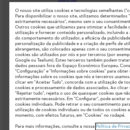
Sobre nós
O nosso site utiliza cookies e tecnologias semelhantes ("c
Imprensa
Para disponibilizar o nosso site, utilizamos determinados 
Carreira
estritamente necessários", mesmo sem o seu consentiment
Outros cookies que utilizamos para otimizar a facilidade 
Responsabilidade
utilização e fornecer conteúdo personalizado, incluindo a 
do comportamento do utilizador, a eficácia da publicidade
Linha Integridade STIHL
personalização da publicidade e a criação de perfis de uti
abrangentes, são colocados apenas com o seu consentim
Informação para fornecedores
cookies são utilizados por nós e por terceiros (por exemp
Google ou Tealium). Estes terceiros também podem tratar
dados pessoais fora do Espaço Económico Europeu. Cons
Livro de Reclamações
"Configuração" e "Informações sobre cookies" para obter
informações sobre os cookies que nós e terceiros usamos
Declaração de acessibilidade
clicar em "Aceitar Tudo", concorda com a utilização de to
cookies e processamento de dados associados. Ao clicar
"Rejeitar tudo", rejeita o uso de quaisquer cookies que nã
estritamente necessários. Em "Configurar", pode aceitar ou
cookies individuais. Pode retirar o seu consentimento par
utilização de cookies individuais ou de todos os cookies 
momento, com efeitos futuros, em "Cookies" no rodapé.
Condições gerais de venda
Proteção d
Para mais informações, consulte a nossa
Política de Priva