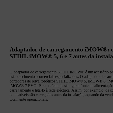
Adaptador de carregamento iMOW®: ca
STIHL iMOW® 5, 6 e 7 antes da instal
O adaptador de carregamento STIHL iMOW® é um acessório prát
estabelecimentos comerciais especializados. O adaptador de car
cortadores de relva robóticos STIHL iMOW® 5, iMOW® 6
iMOW® 7 EVO. Para o efeito, basta ligar a fonte de alimentaçã
carregamento e ligá-lo à rede eléctrica. Assim, por exemplo, o
compatíveis são carregados antes da instalação, aquando da ven
totalmente operacionais.