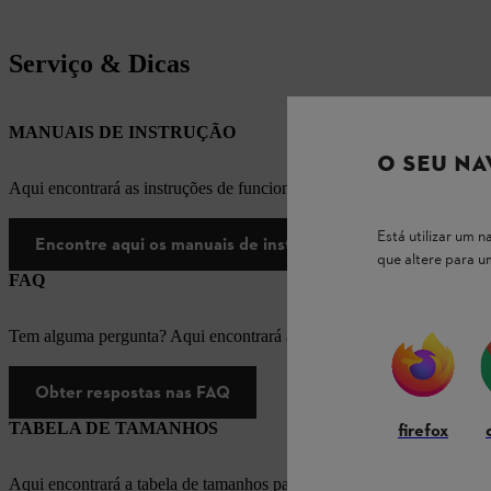
Serviço & Dicas
MANUAIS DE INSTRUÇÃO
O SEU NA
Aqui encontrará as instruções de funcionamento apropriadas para os
Está utilizar um
Encontre aqui os manuais de instruções
que altere para 
FAQ
Tem alguma pergunta? Aqui encontrará as respostas apropriadas para
Obter respostas nas FAQ
TABELA DE TAMANHOS
firefox
Aqui encontrará a tabela de tamanhos para equipamento de proteção i