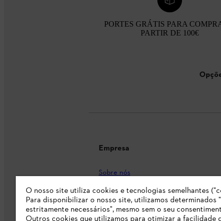
PORTES GRÁTIS PARA COMPR
PARTIR DE 100€
Opçõe
Empresa
Sobre nós
O nosso site utiliza cookies e tecnologias semelhantes ("c
Imprensa
Para disponibilizar o nosso site, utilizamos determinados 
Carreira
estritamente necessários", mesmo sem o seu consentiment
Outros cookies que utilizamos para otimizar a facilidade 