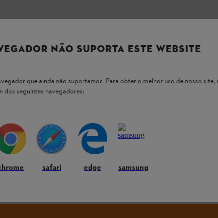
 nossos produtos STIHL
VEGADOR NÃO SUPORTA ESTE WEBSITE
 navegador que ainda não suportamos. Para obter o melhor uso de nosso sit
um dos seguintes navegadores:
 as perguntas mais comuns
chrome
safari
edge
samsung
ndividual