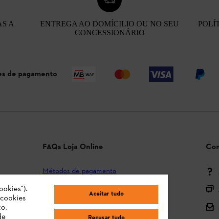
AS A
ENTREGA AO DOMÍCILIO OU NO SEU
POLÍ
CONCESSIONÁRIO
s de pagamento
FAQs Loja Online
Con
Métodos de pagamento
ookies").
Envio e entrega
Aceitar tudo
"cookies
Devolução
o.
de
Recusar tudo