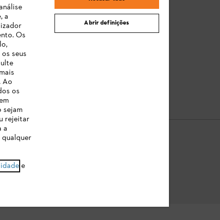
Reclamação e garantia
análise
, a
STIHL Orange Deals
Abrir definições
lizador
ento. Os
Manuais de Instruções
lo,
 os seus
ulte
 mais
. Ao
dos os
 em
o sejam
 rejeitar
a a
a qualquer
e Dados
Sobre nós
Cookies
Informação jurídica
cidade
e