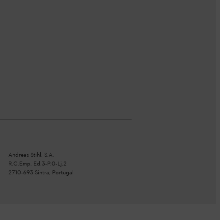
Andreas Stihl, S.A.
R.C.Emp. Ed.3-P.0-Lj.2
2710-693 Sintra, Portugal