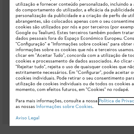
Responsabilidade
utilização e fornecer conteúdo personalizado, incluindo a 
do comportamento do utilizador, a eficácia da publicidade
Linha Integridade STIHL
personalização da publicidade e a criação de perfis de uti
abrangentes, são colocados apenas com o seu consentim
Informação para fornecedores
cookies são utilizados por nós e por terceiros (por exemp
Google ou Tealium). Estes terceiros também podem tratar
dados pessoais fora do Espaço Económico Europeu. Cons
Livro de Reclamações
"Configuração" e "Informações sobre cookies" para obter
informações sobre os cookies que nós e terceiros usamos
Declaração de acessibilidade
clicar em "Aceitar Tudo", concorda com a utilização de to
cookies e processamento de dados associados. Ao clicar
"Rejeitar tudo", rejeita o uso de quaisquer cookies que nã
estritamente necessários. Em "Configurar", pode aceitar ou
cookies individuais. Pode retirar o seu consentimento par
utilização de cookies individuais ou de todos os cookies 
momento, com efeitos futuros, em "Cookies" no rodapé.
Condições gerais de venda
Proteção d
Para mais informações, consulte a nossa
Política de Priva
as nossas
Informações sobre Cookies
.
Aviso Legal