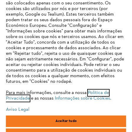
são colocados apenas com o seu consentimento. Os
Empresa
cookies são utilizados por nós e por terceiros (por
exemplo, Google ou Tealium). Estes terceiros também
podem tratar os seus dados pessoais fora do Espaço
Económico Europeu. Consulte "Configuração" e
FAQs Loja Online
"Informações sobre cookies" para obter mais informações
sobre os cookies que nós e terceiros usamos. Ao clicar em
O SEU NAVEGADOR NÃO SUPORTA
"Aceitar Tudo", concorda com a utilização de todos os
ESTE WEBSITE
cookies e processamento de dados associados. Ao clicar
em "Rejeitar tudo", rejeita o uso de quaisquer cookies que
Contacto
não sejam estritamente necessários. Em "Configurar", pode
aceitar ou rejeitar cookies individuais. Pode retirar o seu
Está utilizar um navegador que ainda não suportamos. Para
consentimento para a utilização de cookies individuais ou
obter o melhor uso de nosso site, recomendamos que altere
de todos os cookies a qualquer momento, com efeitos
para um dos seguintes navegadores:
futuros, em "Cookies" no rodapé.
Condições gerais de venda
Proteção de Dados
Para mais informações, consulte a nossa
Política de
Privacidade
e as nossas
Informações sobre Cookies
.
firefox
chrome
Sobre nós
Cookies
Informação jurídica
Aviso Legal
safari
edge
Aceitar tudo
Andreas Stihl, S.A.
R.C.Emp. Ed.3-P.0-Lj.2
samsung