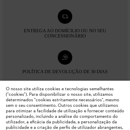
ENTREGA AO DOMÍCILIO OU NO SEU
CONCESSIONÁRIO
POLÍTICA DE DEVOLUÇÃO DE 30 DIAS
O nosso site utiliza cookies e tecnologias semelhantes
Opções de pagamento
("cookies"). Para disponibilizar o nosso site, utilizamos
determinados "cookies estritamente necessários", mesmo
sem o seu consentimento. Outros cookies que utilizamos
para otimizar a facilidade de utilização e fornecer conteúdo
personalizado, incluindo a análise do comportamento do
utilizador, a eficácia da publicidade, a personalização da
publicidade e a criação de perfis de utilizador abrangentes,