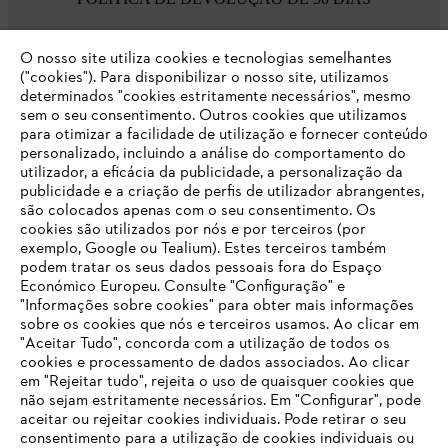
O nosso site utiliza cookies e tecnologias semelhantes
Opções de pagamento
("cookies"). Para disponibilizar o nosso site, utilizamos
determinados "cookies estritamente necessários", mesmo
sem o seu consentimento. Outros cookies que utilizamos
para otimizar a facilidade de utilização e fornecer conteúdo
personalizado, incluindo a análise do comportamento do
utilizador, a eficácia da publicidade, a personalização da
publicidade e a criação de perfis de utilizador abrangentes,
são colocados apenas com o seu consentimento. Os
Empresa
cookies são utilizados por nós e por terceiros (por
exemplo, Google ou Tealium). Estes terceiros também
podem tratar os seus dados pessoais fora do Espaço
Económico Europeu. Consulte "Configuração" e
FAQs Loja Online
"Informações sobre cookies" para obter mais informações
sobre os cookies que nós e terceiros usamos. Ao clicar em
O SEU NAVEGADOR NÃO SUPORTA
"Aceitar Tudo", concorda com a utilização de todos os
ESTE WEBSITE
cookies e processamento de dados associados. Ao clicar
em "Rejeitar tudo", rejeita o uso de quaisquer cookies que
Contacto
não sejam estritamente necessários. Em "Configurar", pode
aceitar ou rejeitar cookies individuais. Pode retirar o seu
Está utilizar um navegador que ainda não suportamos. Para
consentimento para a utilização de cookies individuais ou
obter o melhor uso de nosso site, recomendamos que altere