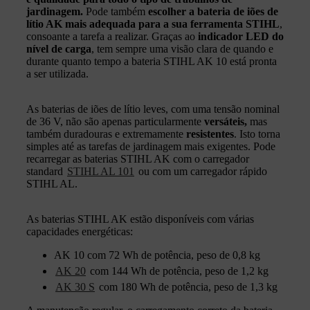
jardinagem.
Pode também
escolher a bateria de iões de
lítio AK mais adequada para a sua ferramenta STIHL
,
consoante a tarefa a realizar. Graças ao
indicador LED do
nível de carga
, tem sempre uma visão clara de quando e
durante quanto tempo a bateria STIHL AK 10 está pronta
a ser utilizada.
As baterias de iões de lítio leves, com uma tensão nominal
de 36 V, não são apenas particularmente
versáteis,
mas
também duradouras e extremamente
resistentes
. Isto torna
simples até as tarefas de jardinagem mais exigentes. Pode
recarregar as baterias STIHL AK com o carregador
standard
STIHL AL 101
ou com um carregador rápido
STIHL AL.
As baterias STIHL AK estão disponíveis com várias
capacidades energéticas:
AK 10 com 72 Wh de potência, peso de 0,8 kg
AK 20
com 144 Wh de potência, peso de 1,2 kg
AK 30 S
com 180 Wh de potência, peso de 1,3 kg