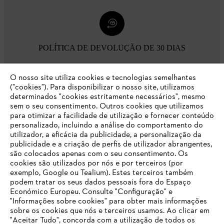
POLÍTICA DE DEVOLUÇÃO DE 30 DIAS
O nosso site utiliza cookies e tecnologias semelhantes
Opções de pagamento
("cookies"). Para disponibilizar o nosso site, utilizamos
determinados "cookies estritamente necessários", mesmo
sem o seu consentimento. Outros cookies que utilizamos
para otimizar a facilidade de utilização e fornecer conteúdo
personalizado, incluindo a análise do comportamento do
utilizador, a eficácia da publicidade, a personalização da
publicidade e a criação de perfis de utilizador abrangentes,
são colocados apenas com o seu consentimento. Os
Empresa
cookies são utilizados por nós e por terceiros (por
exemplo, Google ou Tealium). Estes terceiros também
podem tratar os seus dados pessoais fora do Espaço
Económico Europeu. Consulte "Configuração" e
FAQs Loja Online
"Informações sobre cookies" para obter mais informações
sobre os cookies que nós e terceiros usamos. Ao clicar em
O SEU NAVEGADOR NÃO SUPORTA
"Aceitar Tudo", concorda com a utilização de todos os