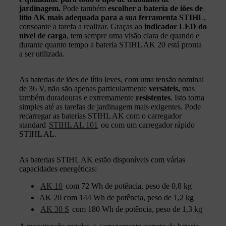
jardinagem.
Pode também
escolher a bateria de iões de
lítio AK mais adequada para a sua ferramenta STIHL
,
consoante a tarefa a realizar. Graças ao
indicador LED do
nível de carga
, tem sempre uma visão clara de quando e
durante quanto tempo a bateria STIHL AK 20 está pronta
a ser utilizada.
As baterias de iões de lítio leves, com uma tensão nominal
de 36 V, não são apenas particularmente
versáteis,
mas
também duradouras e extremamente
resistentes
. Isto torna
simples até as tarefas de jardinagem mais exigentes. Pode
recarregar as baterias STIHL AK com o carregador
standard
STIHL AL 101
ou com um carregador rápido
STIHL AL.
As baterias STIHL AK estão disponíveis com várias
capacidades energéticas:
AK 10
com 72 Wh de potência, peso de 0,8 kg
AK 20 com 144 Wh de potência, peso de 1,2 kg
AK 30 S
com 180 Wh de potência, peso de 1,3 kg