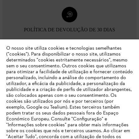
POLÍTICA DE DEVOLUÇÃO DE 30 DIAS
O nosso site utiliza cookies e tecnologias semelhantes
Opções de pagamento
("cookies"). Para disponibilizar o nosso site, utilizamos
determinados "cookies estritamente necessários", mesmo
sem o seu consentimento. Outros cookies que utilizamos
para otimizar a facilidade de utilização e fornecer conteúdo
personalizado, incluindo a análise do comportamento do
utilizador, a eficácia da publicidade, a personalização da
publicidade e a criação de perfis de utilizador abrangentes,
são colocados apenas com o seu consentimento. Os
Empresa
cookies são utilizados por nós e por terceiros (por
exemplo, Google ou Tealium). Estes terceiros também
podem tratar os seus dados pessoais fora do Espaço
Económico Europeu. Consulte "Configuração" e
FAQs Loja Online
"Informações sobre cookies" para obter mais informações
sobre os cookies que nós e terceiros usamos. Ao clicar em
O SEU NAVEGADOR NÃO SUPORTA
"Aceitar Tudo", concorda com a utilização de todos os