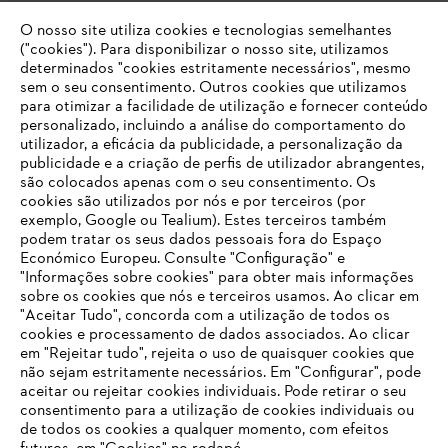
O nosso site utiliza cookies e tecnologias semelhantes
Opções de pagamento
("cookies"). Para disponibilizar o nosso site, utilizamos
determinados "cookies estritamente necessários", mesmo
sem o seu consentimento. Outros cookies que utilizamos
para otimizar a facilidade de utilização e fornecer conteúdo
personalizado, incluindo a análise do comportamento do
utilizador, a eficácia da publicidade, a personalização da
publicidade e a criação de perfis de utilizador abrangentes,
são colocados apenas com o seu consentimento. Os
Empresa
cookies são utilizados por nós e por terceiros (por
exemplo, Google ou Tealium). Estes terceiros também
podem tratar os seus dados pessoais fora do Espaço
Económico Europeu. Consulte "Configuração" e
FAQs Loja Online
"Informações sobre cookies" para obter mais informações
sobre os cookies que nós e terceiros usamos. Ao clicar em
O SEU NAVEGADOR NÃO SUPORTA
"Aceitar Tudo", concorda com a utilização de todos os
ESTE WEBSITE
cookies e processamento de dados associados. Ao clicar
em "Rejeitar tudo", rejeita o uso de quaisquer cookies que
Contacto
não sejam estritamente necessários. Em "Configurar", pode
aceitar ou rejeitar cookies individuais. Pode retirar o seu
Está utilizar um navegador que ainda não suportamos. Para
consentimento para a utilização de cookies individuais ou
obter o melhor uso de nosso site, recomendamos que altere
de todos os cookies a qualquer momento, com efeitos
para um dos seguintes navegadores: