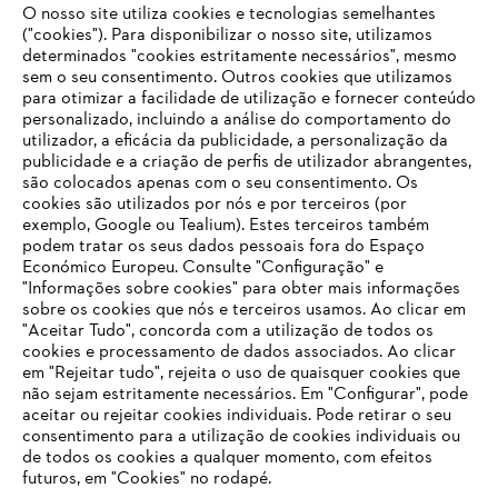
O nosso site utiliza cookies e tecnologias semelhantes
Opções de pagamento
("cookies"). Para disponibilizar o nosso site, utilizamos
determinados "cookies estritamente necessários", mesmo
sem o seu consentimento. Outros cookies que utilizamos
para otimizar a facilidade de utilização e fornecer conteúdo
personalizado, incluindo a análise do comportamento do
utilizador, a eficácia da publicidade, a personalização da
publicidade e a criação de perfis de utilizador abrangentes,
são colocados apenas com o seu consentimento. Os
Empresa
cookies são utilizados por nós e por terceiros (por
exemplo, Google ou Tealium). Estes terceiros também
podem tratar os seus dados pessoais fora do Espaço
Económico Europeu. Consulte "Configuração" e
FAQs Loja Online
"Informações sobre cookies" para obter mais informações
sobre os cookies que nós e terceiros usamos. Ao clicar em
O SEU NAVEGADOR NÃO SUPORTA
"Aceitar Tudo", concorda com a utilização de todos os
ESTE WEBSITE
cookies e processamento de dados associados. Ao clicar
em "Rejeitar tudo", rejeita o uso de quaisquer cookies que
Contacto
não sejam estritamente necessários. Em "Configurar", pode
aceitar ou rejeitar cookies individuais. Pode retirar o seu
Está utilizar um navegador que ainda não suportamos. Para
consentimento para a utilização de cookies individuais ou
obter o melhor uso de nosso site, recomendamos que altere
de todos os cookies a qualquer momento, com efeitos
para um dos seguintes navegadores:
futuros, em "Cookies" no rodapé.