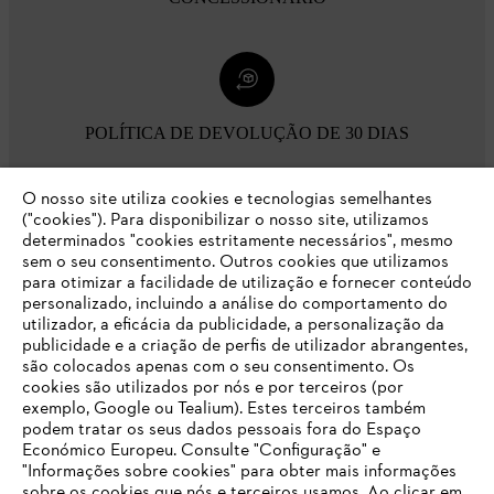
POLÍTICA DE DEVOLUÇÃO DE 30 DIAS
O nosso site utiliza cookies e tecnologias semelhantes
Opções de pagamento
("cookies"). Para disponibilizar o nosso site, utilizamos
determinados "cookies estritamente necessários", mesmo
sem o seu consentimento. Outros cookies que utilizamos
para otimizar a facilidade de utilização e fornecer conteúdo
personalizado, incluindo a análise do comportamento do
utilizador, a eficácia da publicidade, a personalização da
publicidade e a criação de perfis de utilizador abrangentes,
são colocados apenas com o seu consentimento. Os
Empresa
cookies são utilizados por nós e por terceiros (por
exemplo, Google ou Tealium). Estes terceiros também
podem tratar os seus dados pessoais fora do Espaço
Económico Europeu. Consulte "Configuração" e
FAQs Loja Online
"Informações sobre cookies" para obter mais informações
sobre os cookies que nós e terceiros usamos. Ao clicar em