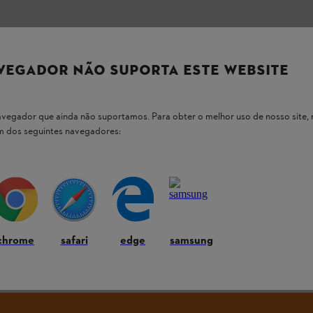
 nossos produtos STIHL
VEGADOR NÃO SUPORTA ESTE WEBSITE
 navegador que ainda não suportamos. Para obter o melhor uso de nosso sit
um dos seguintes navegadores:
 as perguntas mais comuns
chrome
safari
edge
samsung
ndividual