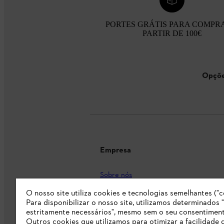
PORTES GRÁTIS PARA COMPR
PARTIR DE 100€
Opçõe
Empresa
Sobre nós
O nosso site utiliza cookies e tecnologias semelhantes ("c
Imprensa
Para disponibilizar o nosso site, utilizamos determinados 
Carreira
estritamente necessários", mesmo sem o seu consentiment
Outros cookies que utilizamos para otimizar a facilidade 