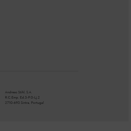
Andreas Stihl, S.A.
R.C.Emp. Ed.3-P.0-Lj.2
2710-693 Sintra, Portugal