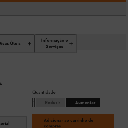
Informação e
Dicas Úteis
Serviços
A.
Quantidade
Reduzir
Aumentar
Adicionar ao carrinho de
erial
compras