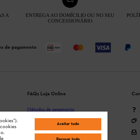
AS A
ENTREGA AO DOMÍCILIO OU NO SEU
POLÍ
CONCESSIONÁRIO
s de pagamento
FAQs Loja Online
Con
Métodos de pagamento
ookies").
Envio e entrega
Aceitar tudo
"cookies
Devolução
o.
de
Recusar tudo