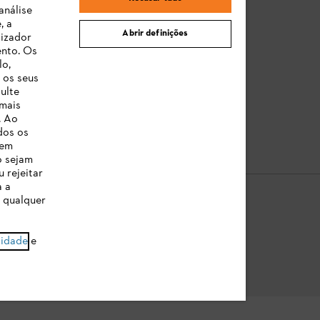
Reclamação e garantia
análise
, a
STIHL Orange Deals
Abrir definições
lizador
ento. Os
Manuais de Instruções
lo,
 os seus
ulte
 mais
. Ao
dos os
 em
o sejam
 rejeitar
a a
a qualquer
e Dados
Sobre nós
Cookies
Informação jurídica
cidade
e