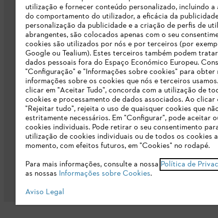
Responsabilidade
utilização e fornecer conteúdo personalizado, incluindo a 
do comportamento do utilizador, a eficácia da publicidade
Linha Integridade STIHL
personalização da publicidade e a criação de perfis de uti
abrangentes, são colocados apenas com o seu consentim
Informação para fornecedores
cookies são utilizados por nós e por terceiros (por exemp
Google ou Tealium). Estes terceiros também podem tratar
dados pessoais fora do Espaço Económico Europeu. Cons
Livro de Reclamações
"Configuração" e "Informações sobre cookies" para obter
informações sobre os cookies que nós e terceiros usamos
Declaração de acessibilidade
clicar em "Aceitar Tudo", concorda com a utilização de to
cookies e processamento de dados associados. Ao clicar
"Rejeitar tudo", rejeita o uso de quaisquer cookies que nã
estritamente necessários. Em "Configurar", pode aceitar ou
cookies individuais. Pode retirar o seu consentimento par
utilização de cookies individuais ou de todos os cookies 
momento, com efeitos futuros, em "Cookies" no rodapé.
Condições gerais de venda
Proteção d
Para mais informações, consulte a nossa
Política de Priva
as nossas
Informações sobre Cookies
.
Aviso Legal