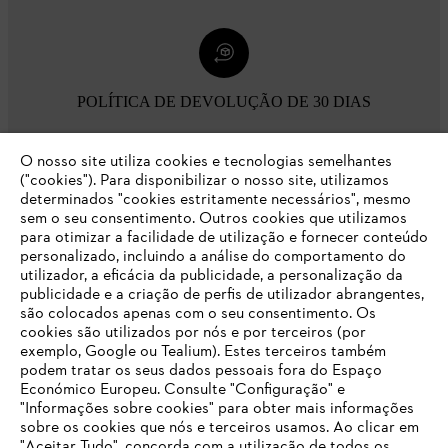
POLÍTICA DE DEVOLUÇÃO DE 30 DIAS
O nosso site utiliza cookies e tecnologias semelhantes
Opções de pagamento
("cookies"). Para disponibilizar o nosso site, utilizamos
determinados "cookies estritamente necessários", mesmo
sem o seu consentimento. Outros cookies que utilizamos
para otimizar a facilidade de utilização e fornecer conteúdo
personalizado, incluindo a análise do comportamento do
utilizador, a eficácia da publicidade, a personalização da
publicidade e a criação de perfis de utilizador abrangentes,
são colocados apenas com o seu consentimento. Os
Empresa
cookies são utilizados por nós e por terceiros (por
exemplo, Google ou Tealium). Estes terceiros também
podem tratar os seus dados pessoais fora do Espaço
Económico Europeu. Consulte "Configuração" e
FAQs Loja Online
"Informações sobre cookies" para obter mais informações
sobre os cookies que nós e terceiros usamos. Ao clicar em
O SEU NAVEGADOR NÃO SUPORTA
"Aceitar Tudo", concorda com a utilização de todos os