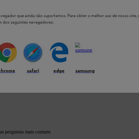
 navegador que ainda não suportamos. Para obter o melhor uso de nosso sit
um dos seguintes navegadores:
chrome
safari
edge
samsung
 nossos produtos STIHL
 as perguntas mais comuns