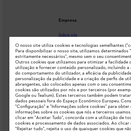
Empresa
Sobre nós
Imprensa
O nosso site utiliza cookies e tecnologias semelhantes ("c
Para disponibilizar o nosso site, utilizamos determinados 
Carreira
estritamente necessários", mesmo sem o seu consentiment
Outros cookies que utilizamos para otimizar a facilidade 
Responsabilidade
utilização e fornecer conteúdo personalizado, incluindo a 
do comportamento do utilizador, a eficácia da publicidade
Linha Integridade STIHL
personalização da publicidade e a criação de perfis de uti
abrangentes, são colocados apenas com o seu consentim
Informação para fornecedores
cookies são utilizados por nós e por terceiros (por exemp
Google ou Tealium). Estes terceiros também podem tratar
dados pessoais fora do Espaço Económico Europeu. Cons
Livro de Reclamações
"Configuração" e "Informações sobre cookies" para obter
informações sobre os cookies que nós e terceiros usamos
Declaração de acessibilidade
clicar em "Aceitar Tudo", concorda com a utilização de to
cookies e processamento de dados associados. Ao clicar
"Rejeitar tudo", rejeita o uso de quaisquer cookies que nã