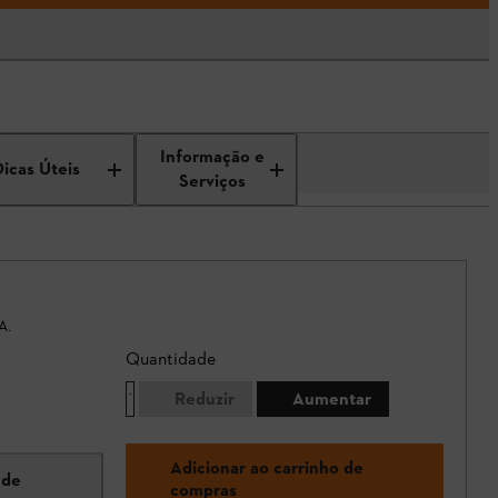
Informação e
Dicas Úteis
Serviços
A.
Quantidade
Reduzir
Aumentar
Adicionar ao carrinho de
 de
compras