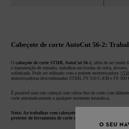
Cabeçote de corte AutoCut 56-2: Trabal
O
cabeçote de corte STIHL AutoCut 56-2
, além de ser muito f
e manutenção de estradas, trabalhos em bordas de relva, árvores,
sofisticada. Pode ser utilizado com a potente motorroçadora
STI
motorroçadoras descontinuadas STIHL FS 510 C-EM e FS 560
É possível usar este cabeçal com vários fios de corte com diâmet
corte automaticamente a qualquer momento tocando-a.
Nota: Ao trabalhar com cabeçotes de corte STIHL, deves usa
protetor de ferramenta de corte compatível.
O SEU NA