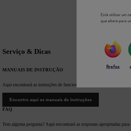
Está utilizar um
que altere para 
Serviço & Dicas
firefox
MANUAIS DE INSTRUÇÃO
Aqui encontrará as instruções de funcionamento apropriadas para os
Encontre aqui os manuais de instruções
FAQ
Tem alguma pergunta? Aqui encontrará as respostas apropriadas para