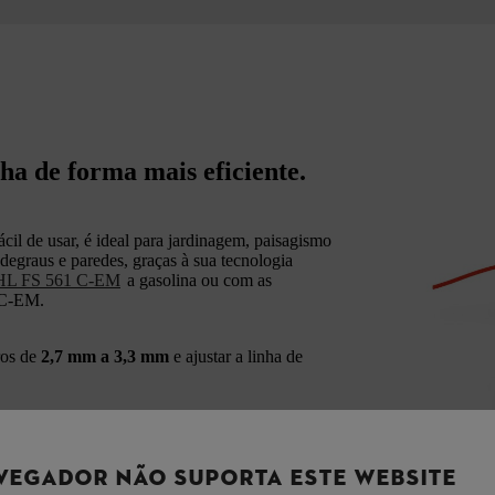
ha de forma mais eficiente.
ácil de usar, é ideal para jardinagem, paisagismo
 degraus e paredes, graças à sua tecnologia
HL FS 561 C-EM
a gasolina ou com as
 C-EM.
ros de
2,7 mm a 3,3 mm
e ajustar a linha de
r um protetor de corte especial ou um
VEGADOR NÃO SUPORTA ESTE WEBSITE