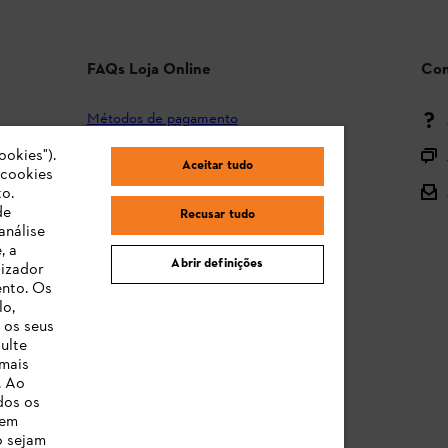
FAQs Loja Online
Con
Métodos de pagamento
Envio e entrega
ookies").
Aceitar tudo
"cookies
Devolução
o.
de
Recusar tudo
Reclamação e garantia
análise
, a
STIHL Orange Deals
Abrir definições
lizador
ento. Os
Manuais de Instruções
lo,
 os seus
ulte
 mais
. Ao
dos os
 em
o sejam