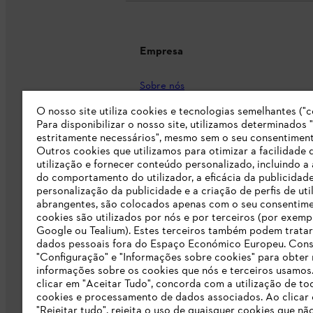
Empresa
Sobre nós
O nosso site utiliza cookies e tecnologias semelhantes ("c
Imprensa
Para disponibilizar o nosso site, utilizamos determinados 
Carreira
estritamente necessários", mesmo sem o seu consentiment
Outros cookies que utilizamos para otimizar a facilidade 
Responsabilidade
utilização e fornecer conteúdo personalizado, incluindo a 
do comportamento do utilizador, a eficácia da publicidade
Linha Integridade STIHL
personalização da publicidade e a criação de perfis de uti
abrangentes, são colocados apenas com o seu consentim
Informação para fornecedores
cookies são utilizados por nós e por terceiros (por exemp
Google ou Tealium). Estes terceiros também podem tratar
dados pessoais fora do Espaço Económico Europeu. Cons
Livro de Reclamações
"Configuração" e "Informações sobre cookies" para obter
informações sobre os cookies que nós e terceiros usamos
Declaração de acessibilidade
clicar em "Aceitar Tudo", concorda com a utilização de to
cookies e processamento de dados associados. Ao clicar
"Rejeitar tudo", rejeita o uso de quaisquer cookies que nã