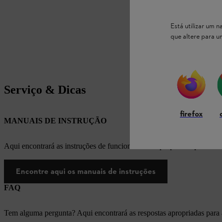
Está utilizar um
que altere para 
Serviço & Dicas
firefox
MANUAIS DE INSTRUÇÃO
Aqui encontrará as instruções de funcionamento apropriadas para os
Encontre aqui os manuais de instruções
FAQ
Tem alguma pergunta? Aqui encontrará as respostas apropriadas para