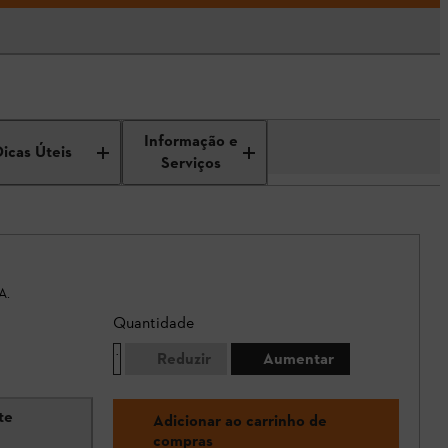
Informação e
Dicas Úteis
Serviços
A.
Quantidade
Reduzir
Aumentar
te
Adicionar ao carrinho de
compras