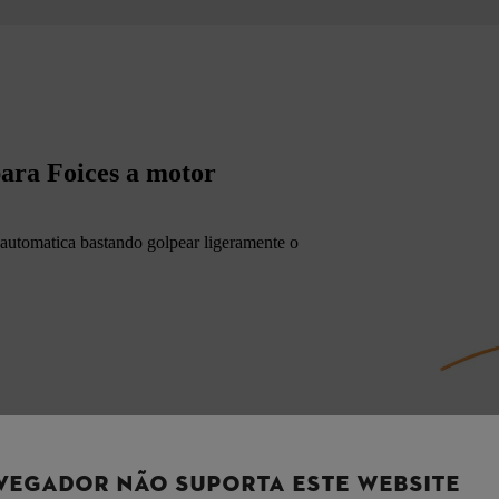
ara Foices a motor
i-automatica bastando golpear ligeramente o
VEGADOR NÃO SUPORTA ESTE WEBSITE