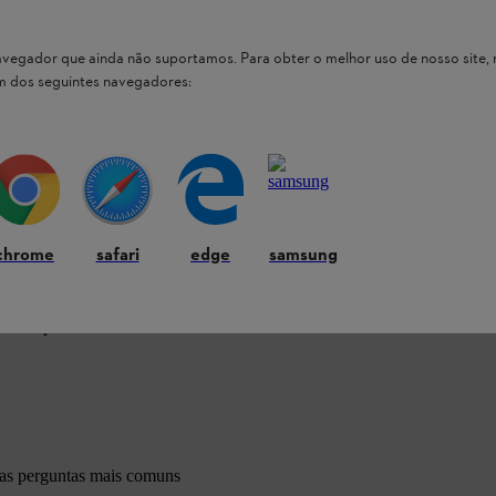
 navegador que ainda não suportamos. Para obter o melhor uso de nosso sit
um dos seguintes navegadores:
chrome
safari
edge
samsung
 nossos produtos STIHL
 as perguntas mais comuns