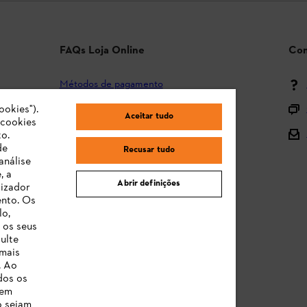
FAQs Loja Online
Con
Métodos de pagamento
ookies").
Envio e entrega
Aceitar tudo
"cookies
Devolução
o.
de
Recusar tudo
Reclamação e garantia
análise
, a
STIHL Orange Deals
Abrir definições
lizador
ento. Os
Manuais de Instruções
lo,
 os seus
ulte
 mais
. Ao
dos os
 em
o sejam