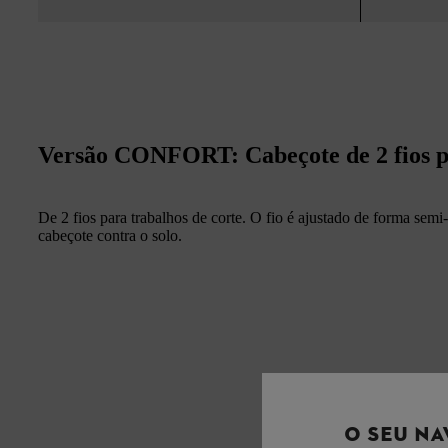
Versão CONFORT: Cabeçote de 2 fios p
De 2 fios para trabalhos de corte. O fio é ajustado de forma sem
cabeçote contra o solo.
O SEU NA