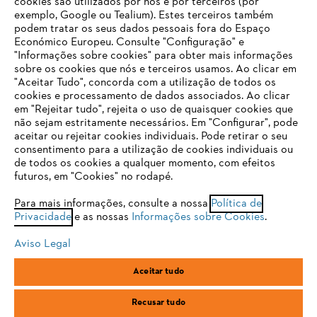
cookies são utilizados por nós e por terceiros (por
exemplo, Google ou Tealium). Estes terceiros também
podem tratar os seus dados pessoais fora do Espaço
Económico Europeu. Consulte "Configuração" e
FAQs Loja Online
"Informações sobre cookies" para obter mais informações
sobre os cookies que nós e terceiros usamos. Ao clicar em
O SEU NAVEGADOR NÃO SUPORTA
"Aceitar Tudo", concorda com a utilização de todos os
ESTE WEBSITE
cookies e processamento de dados associados. Ao clicar
em "Rejeitar tudo", rejeita o uso de quaisquer cookies que
Contacto
não sejam estritamente necessários. Em "Configurar", pode
aceitar ou rejeitar cookies individuais. Pode retirar o seu
Está utilizar um navegador que ainda não suportamos. Para
consentimento para a utilização de cookies individuais ou
obter o melhor uso de nosso site, recomendamos que altere
de todos os cookies a qualquer momento, com efeitos
para um dos seguintes navegadores:
futuros, em "Cookies" no rodapé.
Condições gerais de venda
Proteção de Dados
Para mais informações, consulte a nossa
Política de
Privacidade
e as nossas
Informações sobre Cookies
.
firefox
chrome
Sobre nós
Cookies
Informação jurídica
Aviso Legal
safari
edge
Aceitar tudo
Andreas Stihl, S.A.
R.C.Emp. Ed.3-P.0-Lj.2
samsung
2710-693 Sintra, Portugal
Recusar tudo