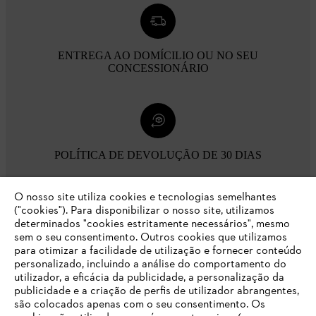
ENTREGA AO DOMÍCILIO OU NO SEU
CONCESSIONÁRIO
POLÍTICA DE DEVOLUÇÃO DE 30 DIAS
O nosso site utiliza cookies e tecnologias semelhantes
Opções de pagamento
("cookies"). Para disponibilizar o nosso site, utilizamos
determinados "cookies estritamente necessários", mesmo
sem o seu consentimento. Outros cookies que utilizamos
para otimizar a facilidade de utilização e fornecer conteúdo
personalizado, incluindo a análise do comportamento do
utilizador, a eficácia da publicidade, a personalização da
publicidade e a criação de perfis de utilizador abrangentes,
são colocados apenas com o seu consentimento. Os
Empresa