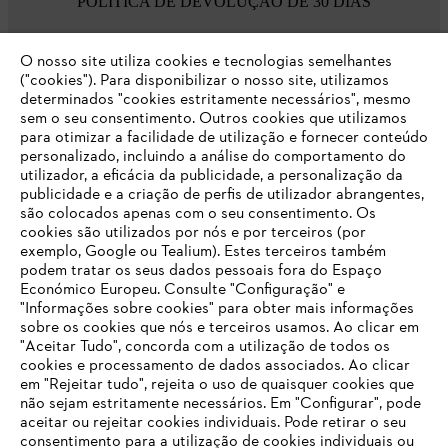
POLÍTICA DE DEVOLUÇÃO DE 30 DIAS
O nosso site utiliza cookies e tecnologias semelhantes
Opções de pagamento
("cookies"). Para disponibilizar o nosso site, utilizamos
determinados "cookies estritamente necessários", mesmo
sem o seu consentimento. Outros cookies que utilizamos
para otimizar a facilidade de utilização e fornecer conteúdo
personalizado, incluindo a análise do comportamento do
utilizador, a eficácia da publicidade, a personalização da
publicidade e a criação de perfis de utilizador abrangentes,
são colocados apenas com o seu consentimento. Os
Empresa
cookies são utilizados por nós e por terceiros (por
exemplo, Google ou Tealium). Estes terceiros também
podem tratar os seus dados pessoais fora do Espaço
Económico Europeu. Consulte "Configuração" e
FAQs Loja Online
"Informações sobre cookies" para obter mais informações
sobre os cookies que nós e terceiros usamos. Ao clicar em
O SEU NAVEGADOR NÃO SUPORTA
"Aceitar Tudo", concorda com a utilização de todos os
ESTE WEBSITE
cookies e processamento de dados associados. Ao clicar
em "Rejeitar tudo", rejeita o uso de quaisquer cookies que
Contacto
não sejam estritamente necessários. Em "Configurar", pode
aceitar ou rejeitar cookies individuais. Pode retirar o seu
Está utilizar um navegador que ainda não suportamos. Para
consentimento para a utilização de cookies individuais ou
obter o melhor uso de nosso site, recomendamos que altere