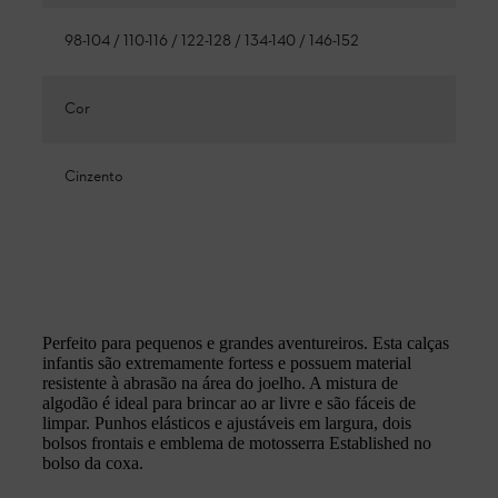
98-104 / 110-116 / 122-128 / 134-140 / 146-152
Cor
Cinzento
Perfeito para pequenos e grandes aventureiros. Esta calças
infantis são extremamente fortess e possuem material
resistente à abrasão na área do joelho. A mistura de
algodão é ideal para brincar ao ar livre e são fáceis de
limpar. Punhos elásticos e ajustáveis ​​em largura, dois
bolsos frontais e emblema de motosserra Established no
bolso da coxa.