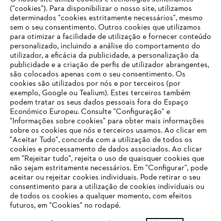
Opções de pagamento
("cookies"). Para disponibilizar o nosso site, utilizamos
determinados "cookies estritamente necessários", mesmo
sem o seu consentimento. Outros cookies que utilizamos
para otimizar a facilidade de utilização e fornecer conteúdo
personalizado, incluindo a análise do comportamento do
utilizador, a eficácia da publicidade, a personalização da
publicidade e a criação de perfis de utilizador abrangentes,
são colocados apenas com o seu consentimento. Os
Empresa
cookies são utilizados por nós e por terceiros (por
exemplo, Google ou Tealium). Estes terceiros também
podem tratar os seus dados pessoais fora do Espaço
Económico Europeu. Consulte "Configuração" e
FAQs Loja Online
"Informações sobre cookies" para obter mais informações
sobre os cookies que nós e terceiros usamos. Ao clicar em
O SEU NAVEGADOR NÃO SUPORTA
"Aceitar Tudo", concorda com a utilização de todos os
ESTE WEBSITE
cookies e processamento de dados associados. Ao clicar
em "Rejeitar tudo", rejeita o uso de quaisquer cookies que
Contacto
não sejam estritamente necessários. Em "Configurar", pode
aceitar ou rejeitar cookies individuais. Pode retirar o seu
Está utilizar um navegador que ainda não suportamos. Para
consentimento para a utilização de cookies individuais ou
obter o melhor uso de nosso site, recomendamos que altere
de todos os cookies a qualquer momento, com efeitos
para um dos seguintes navegadores:
futuros, em "Cookies" no rodapé.