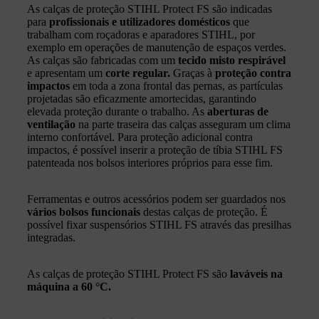
As calças de proteção STIHL Protect FS são indicadas
para
profissionais e utilizadores domésticos
que
trabalham com roçadoras e aparadores STIHL, por
exemplo em operações de manutenção de espaços verdes.
As calças são fabricadas com um
tecido misto respirável
e apresentam um
corte regular.
Graças à
proteção contra
impactos
em toda a zona frontal das pernas, as partículas
projetadas são eficazmente amortecidas, garantindo
elevada proteção durante o trabalho. As
aberturas de
ventilação
na parte traseira das calças asseguram um clima
interno confortável. Para proteção adicional contra
impactos, é possível inserir a proteção de tíbia STIHL FS
patenteada nos bolsos interiores próprios para esse fim.
Ferramentas e outros acessórios podem ser guardados nos
vários bolsos funcionais
destas calças de proteção. É
possível fixar suspensórios STIHL FS através das presilhas
integradas.
As calças de proteção STIHL Protect FS são
laváveis na
máquina a 60 °C.