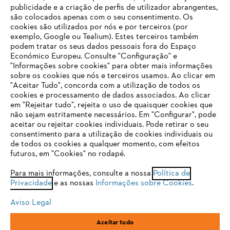
publicidade e a criação de perfis de utilizador abrangentes,
são colocados apenas com o seu consentimento. Os
Empresa
cookies são utilizados por nós e por terceiros (por
exemplo, Google ou Tealium). Estes terceiros também
podem tratar os seus dados pessoais fora do Espaço
Económico Europeu. Consulte "Configuração" e
FAQs Loja Online
"Informações sobre cookies" para obter mais informações
sobre os cookies que nós e terceiros usamos. Ao clicar em
O SEU NAVEGADOR NÃO SUPORTA
"Aceitar Tudo", concorda com a utilização de todos os
ESTE WEBSITE
cookies e processamento de dados associados. Ao clicar
em "Rejeitar tudo", rejeita o uso de quaisquer cookies que
Contacto
não sejam estritamente necessários. Em "Configurar", pode
aceitar ou rejeitar cookies individuais. Pode retirar o seu
Está utilizar um navegador que ainda não suportamos. Para
consentimento para a utilização de cookies individuais ou
obter o melhor uso de nosso site, recomendamos que altere
de todos os cookies a qualquer momento, com efeitos
para um dos seguintes navegadores:
futuros, em "Cookies" no rodapé.
Condições gerais de venda
Proteção de Dados
Para mais informações, consulte a nossa
Política de
Privacidade
e as nossas
Informações sobre Cookies
.
firefox
chrome
Sobre nós
Cookies
Informação jurídica
Aviso Legal
safari
edge
Aceitar tudo
Andreas Stihl, S.A.