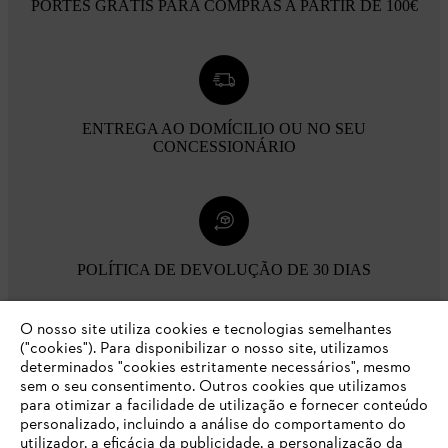
PORTES GRÁTIS PARA COMPRAS A PARTIR DE 100€
ENTREGA AO DOMÍCILIO OU NO SEU
CONCESSIONÁRIO
POLÍTICA DE DEVOLUÇÃO DE 30 DIAS
O nosso site utiliza cookies e tecnologias semelhantes
Opções de pagamento
("cookies"). Para disponibilizar o nosso site, utilizamos
determinados "cookies estritamente necessários", mesmo
sem o seu consentimento. Outros cookies que utilizamos
para otimizar a facilidade de utilização e fornecer conteúdo
personalizado, incluindo a análise do comportamento do
utilizador, a eficácia da publicidade, a personalização da