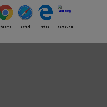
chrome
safari
edge
samsung