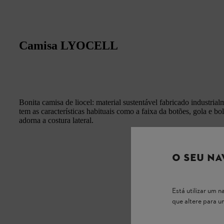
Camisa LYOCELL
Bonita camisa de liocel: material sustentável fabricado industrial
tem as características habituais como a faixa da botões, gola e 
adorna a costura lateral.
O SEU NA
Está utilizar um
que altere para 