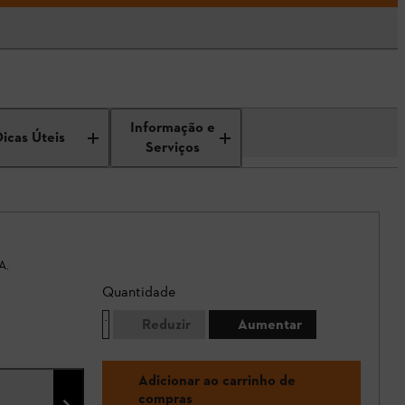
Informação e
Dicas Úteis
Serviços
A.
Quantidade
Reduzir
Aumentar
Adicionar ao carrinho de
compras