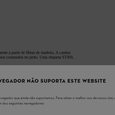
mente a partir de fibras de madeira. A camisa
bolsos costurados no peito. Uma etiqueta STIHL
VEGADOR NÃO SUPORTA ESTE WEBSITE
 navegador que ainda não suportamos. Para obter o melhor uso de nosso sit
um dos seguintes navegadores: