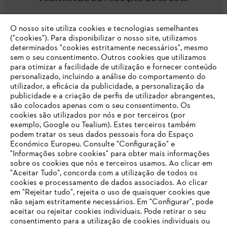
O nosso site utiliza cookies e tecnologias semelhantes
Opções de pagamento
("cookies"). Para disponibilizar o nosso site, utilizamos
determinados "cookies estritamente necessários", mesmo
sem o seu consentimento. Outros cookies que utilizamos
para otimizar a facilidade de utilização e fornecer conteúdo
personalizado, incluindo a análise do comportamento do
utilizador, a eficácia da publicidade, a personalização da
publicidade e a criação de perfis de utilizador abrangentes,
são colocados apenas com o seu consentimento. Os
Empresa
cookies são utilizados por nós e por terceiros (por
exemplo, Google ou Tealium). Estes terceiros também
podem tratar os seus dados pessoais fora do Espaço
Económico Europeu. Consulte "Configuração" e
FAQs Loja Online
"Informações sobre cookies" para obter mais informações
sobre os cookies que nós e terceiros usamos. Ao clicar em
O SEU NAVEGADOR NÃO SUPORTA
"Aceitar Tudo", concorda com a utilização de todos os
ESTE WEBSITE
cookies e processamento de dados associados. Ao clicar
em "Rejeitar tudo", rejeita o uso de quaisquer cookies que
Contacto
não sejam estritamente necessários. Em "Configurar", pode
aceitar ou rejeitar cookies individuais. Pode retirar o seu
Está utilizar um navegador que ainda não suportamos. Para
consentimento para a utilização de cookies individuais ou
obter o melhor uso de nosso site, recomendamos que altere