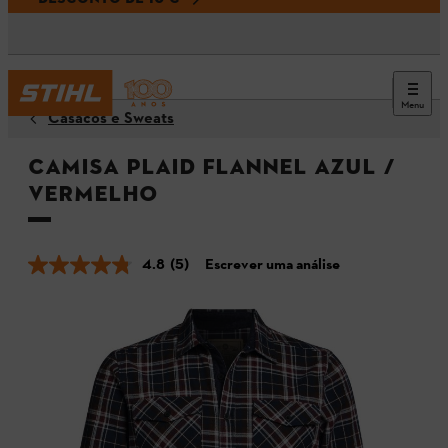
Menu
Casacos e Sweats
Camisa PLAID FLANNEL Azul /
Vermelho
4.8
(5)
Escrever uma análise