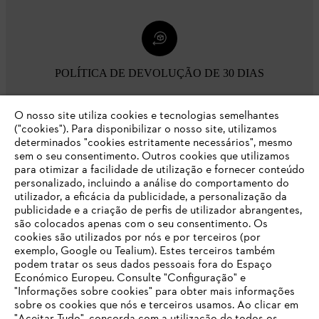
POLÍTICA DE DEVOLUÇÃO DE 30 DIAS
O nosso site utiliza cookies e tecnologias semelhantes
Opções de pagamento
("cookies"). Para disponibilizar o nosso site, utilizamos
determinados "cookies estritamente necessários", mesmo
sem o seu consentimento. Outros cookies que utilizamos
para otimizar a facilidade de utilização e fornecer conteúdo
personalizado, incluindo a análise do comportamento do
utilizador, a eficácia da publicidade, a personalização da
publicidade e a criação de perfis de utilizador abrangentes,
são colocados apenas com o seu consentimento. Os
Empresa
cookies são utilizados por nós e por terceiros (por
exemplo, Google ou Tealium). Estes terceiros também
podem tratar os seus dados pessoais fora do Espaço
Económico Europeu. Consulte "Configuração" e
FAQs Loja Online
"Informações sobre cookies" para obter mais informações
sobre os cookies que nós e terceiros usamos. Ao clicar em
O SEU NAVEGADOR NÃO SUPORTA