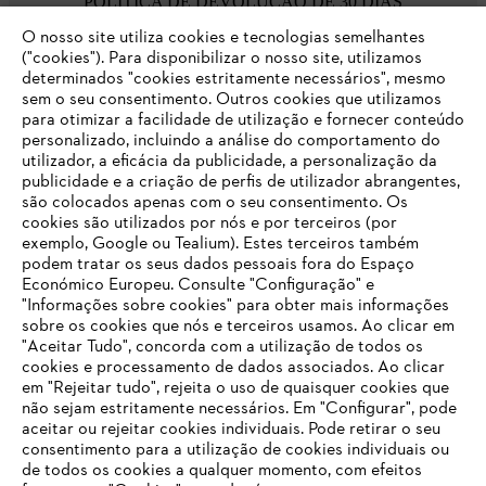
POLÍTICA DE DEVOLUÇÃO DE 30 DIAS
O nosso site utiliza cookies e tecnologias semelhantes
("cookies"). Para disponibilizar o nosso site, utilizamos
Opções de pagamento
determinados "cookies estritamente necessários", mesmo
sem o seu consentimento. Outros cookies que utilizamos
para otimizar a facilidade de utilização e fornecer conteúdo
personalizado, incluindo a análise do comportamento do
utilizador, a eficácia da publicidade, a personalização da
publicidade e a criação de perfis de utilizador abrangentes,
são colocados apenas com o seu consentimento. Os
cookies são utilizados por nós e por terceiros (por
Empresa
exemplo, Google ou Tealium). Estes terceiros também
podem tratar os seus dados pessoais fora do Espaço
Económico Europeu. Consulte "Configuração" e
"Informações sobre cookies" para obter mais informações
sobre os cookies que nós e terceiros usamos. Ao clicar em
O SEU NAVEGADOR NÃO SUPORTA
FAQs Loja Online
"Aceitar Tudo", concorda com a utilização de todos os
ESTE WEBSITE
cookies e processamento de dados associados. Ao clicar
em "Rejeitar tudo", rejeita o uso de quaisquer cookies que
não sejam estritamente necessários. Em "Configurar", pode
Contacto
aceitar ou rejeitar cookies individuais. Pode retirar o seu
Está utilizar um navegador que ainda não suportamos. Para
consentimento para a utilização de cookies individuais ou
obter o melhor uso de nosso site, recomendamos que altere
de todos os cookies a qualquer momento, com efeitos
para um dos seguintes navegadores: