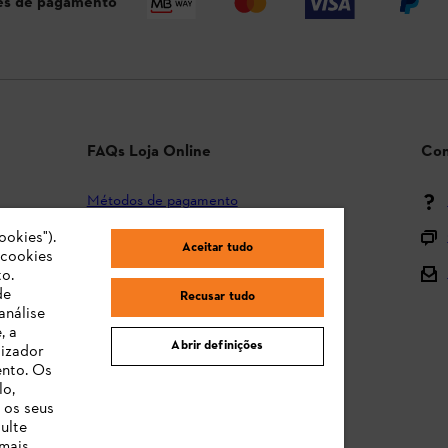
s de pagamento
FAQs Loja Online
Con
Métodos de pagamento
ookies").
Envio e entrega
Aceitar tudo
"cookies
Devolução
o.
de
Recusar tudo
Reclamação e garantia
análise
, a
STIHL Orange Deals
Abrir definições
lizador
ento. Os
Manuais de Instruções
lo,
 os seus
ulte
 mais