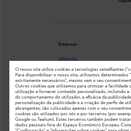
Opçõe
Empresa
Sobre nós
O nosso site utiliza cookies e tecnologias semelhantes ("c
Imprensa
Para disponibilizar o nosso site, utilizamos determinados 
Carreira
estritamente necessários", mesmo sem o seu consentiment
Outros cookies que utilizamos para otimizar a facilidade 
Responsabilidade
utilização e fornecer conteúdo personalizado, incluindo a 
do comportamento do utilizador, a eficácia da publicidade
Linha Integridade STIHL
personalização da publicidade e a criação de perfis de uti
abrangentes, são colocados apenas com o seu consentim
Informação para fornecedores
cookies são utilizados por nós e por terceiros (por exemp
Google ou Tealium). Estes terceiros também podem tratar
dados pessoais fora do Espaço Económico Europeu. Cons
Livro de Reclamações
"Configuração" e "Informações sobre cookies" para obter