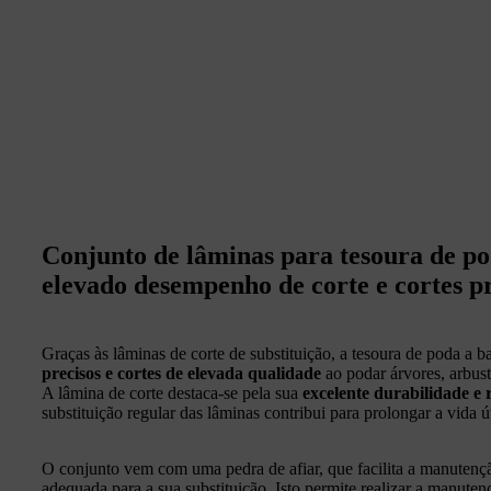
Conjunto de lâminas para tesoura de po
elevado desempenho de corte e cortes pr
Graças às lâminas de corte de substituição, a tesoura de poda a
precisos e cortes de elevada qualidade
ao podar árvores, arbust
A lâmina de corte destaca-se pela sua
excelente durabilidade e r
substituição regular das lâminas contribui para prolongar a vida út
O conjunto vem com uma pedra de afiar, que facilita a manutençã
adequada para a sua substituição. Isto permite realizar a manuten