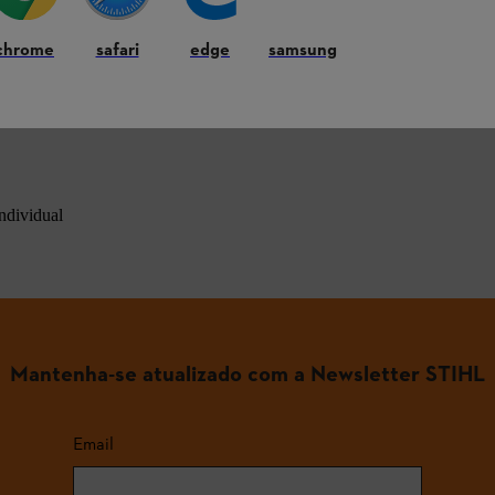
chrome
safari
edge
samsung
 as perguntas mais comuns
ndividual
Mantenha-se atualizado com a Newsletter STIHL
Email