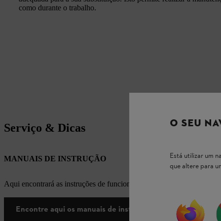
como durante o trabalho.
O SEU NA
Serviço & Dicas
Está utilizar um
MANUAIS DE INSTRUÇÃO
que altere para 
Aqui encontrará as instruções de funcionamento apropriadas para os
Encontre aqui os manuais de instruções