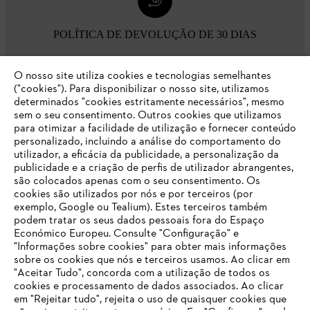
POLÍTICA DE DEVOLUÇÃO DE 30 DIAS
O nosso site utiliza cookies e tecnologias semelhantes
Opções de pagamento
("cookies"). Para disponibilizar o nosso site, utilizamos
determinados "cookies estritamente necessários", mesmo
sem o seu consentimento. Outros cookies que utilizamos
para otimizar a facilidade de utilização e fornecer conteúdo
personalizado, incluindo a análise do comportamento do
utilizador, a eficácia da publicidade, a personalização da
publicidade e a criação de perfis de utilizador abrangentes,
são colocados apenas com o seu consentimento. Os
Empresa
cookies são utilizados por nós e por terceiros (por
exemplo, Google ou Tealium). Estes terceiros também
podem tratar os seus dados pessoais fora do Espaço
Económico Europeu. Consulte "Configuração" e
FAQs Loja Online
"Informações sobre cookies" para obter mais informações
sobre os cookies que nós e terceiros usamos. Ao clicar em
O SEU NAVEGADOR NÃO SUPORTA
"Aceitar Tudo", concorda com a utilização de todos os
ESTE WEBSITE
cookies e processamento de dados associados. Ao clicar
em "Rejeitar tudo", rejeita o uso de quaisquer cookies que
Contacto