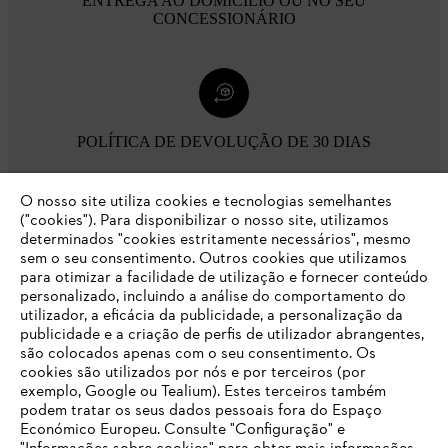
ENTREGA AO DOMÍCILIO OU NO SEU
CONCESSIONÁRIO
POLÍTICA DE DEVOLUÇÃO DE 30 DIAS
O nosso site utiliza cookies e tecnologias semelhantes
Opções de pagamento
("cookies"). Para disponibilizar o nosso site, utilizamos
determinados "cookies estritamente necessários", mesmo
sem o seu consentimento. Outros cookies que utilizamos
para otimizar a facilidade de utilização e fornecer conteúdo
personalizado, incluindo a análise do comportamento do
utilizador, a eficácia da publicidade, a personalização da
publicidade e a criação de perfis de utilizador abrangentes,
são colocados apenas com o seu consentimento. Os
Empresa
cookies são utilizados por nós e por terceiros (por
exemplo, Google ou Tealium). Estes terceiros também
podem tratar os seus dados pessoais fora do Espaço
Económico Europeu. Consulte "Configuração" e
FAQs Loja Online