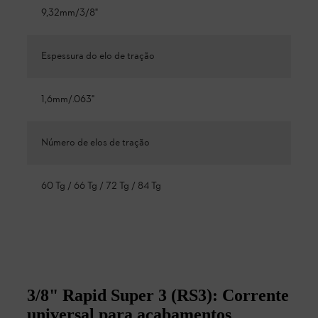
9,32mm/3/8"
Espessura do elo de tração
1,6mm/.063"
Número de elos de tração
60 Tg / 66 Tg / 72 Tg / 84 Tg
3/8" Rapid Super 3 (RS3): Corrente
universal para acabamentos