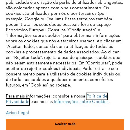
publicidade e a criação de perfis de utilizador abrangentes,
são colocados apenas com o seu consentimento. Os
Empresa
cookies são utilizados por nós e por terceiros (por
exemplo, Google ou Tealium). Estes terceiros também
podem tratar os seus dados pessoais fora do Espaço
Económico Europeu. Consulte "Configuração" e
FAQs Loja Online
"Informações sobre cookies" para obter mais informações
sobre os cookies que nós e terceiros usamos. Ao clicar em
O SEU NAVEGADOR NÃO SUPORTA
"Aceitar Tudo", concorda com a utilização de todos os
ESTE WEBSITE
cookies e processamento de dados associados. Ao clicar
em "Rejeitar tudo", rejeita o uso de quaisquer cookies que
Contacto
não sejam estritamente necessários. Em "Configurar", pode
aceitar ou rejeitar cookies individuais. Pode retirar o seu
Está utilizar um navegador que ainda não suportamos. Para
consentimento para a utilização de cookies individuais ou
obter o melhor uso de nosso site, recomendamos que altere
de todos os cookies a qualquer momento, com efeitos
para um dos seguintes navegadores:
futuros, em "Cookies" no rodapé.
Condições gerais de venda
Proteção de Dados
Para mais informações, consulte a nossa
Política de
Privacidade
e as nossas
Informações sobre Cookies
.
firefox
chrome
Sobre nós
Cookies
Informação jurídica
Aviso Legal
safari
edge
Aceitar tudo
Andreas Stihl, S.A.