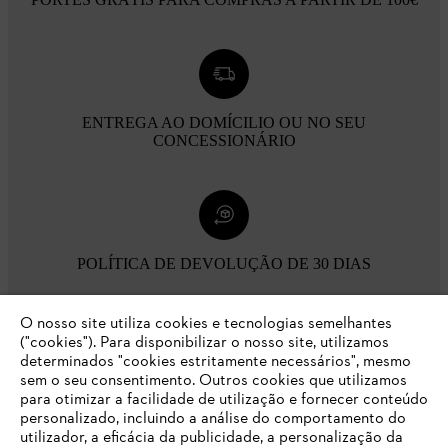
ENTREGA AO DOMÍCILIO OU NO SEU
CONCESSIONÁRIO
POLÍTICA DE DEVOLUÇÃO DE 30 DIAS
O nosso site utiliza cookies e tecnologias semelhantes
Opções de pagamento
("cookies"). Para disponibilizar o nosso site, utilizamos
determinados "cookies estritamente necessários", mesmo
sem o seu consentimento. Outros cookies que utilizamos
para otimizar a facilidade de utilização e fornecer conteúdo
personalizado, incluindo a análise do comportamento do
utilizador, a eficácia da publicidade, a personalização da