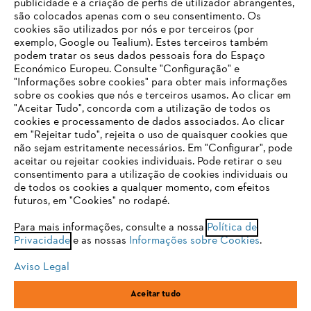
publicidade e a criação de perfis de utilizador abrangentes,
são colocados apenas com o seu consentimento. Os
Empresa
cookies são utilizados por nós e por terceiros (por
exemplo, Google ou Tealium). Estes terceiros também
podem tratar os seus dados pessoais fora do Espaço
Económico Europeu. Consulte "Configuração" e
FAQs Loja Online
"Informações sobre cookies" para obter mais informações
sobre os cookies que nós e terceiros usamos. Ao clicar em
O SEU NAVEGADOR NÃO SUPORTA
"Aceitar Tudo", concorda com a utilização de todos os
ESTE WEBSITE
cookies e processamento de dados associados. Ao clicar
em "Rejeitar tudo", rejeita o uso de quaisquer cookies que
Contacto
não sejam estritamente necessários. Em "Configurar", pode
aceitar ou rejeitar cookies individuais. Pode retirar o seu
Está utilizar um navegador que ainda não suportamos. Para
consentimento para a utilização de cookies individuais ou
obter o melhor uso de nosso site, recomendamos que altere
de todos os cookies a qualquer momento, com efeitos
para um dos seguintes navegadores:
futuros, em "Cookies" no rodapé.
Condições gerais de venda
Proteção de Dados
Para mais informações, consulte a nossa
Política de
Privacidade
e as nossas
Informações sobre Cookies
.
firefox
chrome
Sobre nós
Cookies
Informação jurídica
Aviso Legal
safari
edge
Aceitar tudo
Andreas Stihl, S.A.
R.C.Emp. Ed.3-P.0-Lj.2