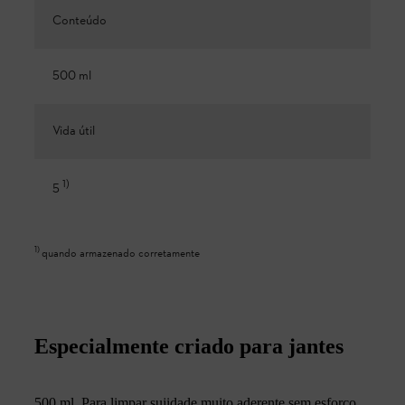
Conteúdo
500 ml
Vida útil
1
)
5
1
)
quando armazenado corretamente
Especialmente criado para jantes
500 ml. Para limpar sujidade muito aderente sem esforço.