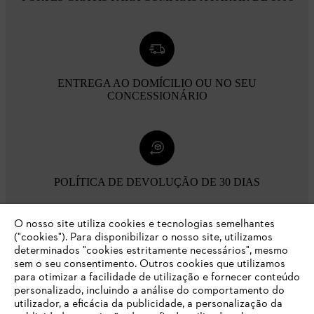
ENTREGA AO DOMÍCILIO OU NO SEU
CONCESSIONÁRIO
POLÍTICA DE DEVOLUÇÃO DE 30 DIAS
O nosso site utiliza cookies e tecnologias semelhantes
Opções de pagamento
("cookies"). Para disponibilizar o nosso site, utilizamos
determinados "cookies estritamente necessários", mesmo
sem o seu consentimento. Outros cookies que utilizamos
para otimizar a facilidade de utilização e fornecer conteúdo
personalizado, incluindo a análise do comportamento do
utilizador, a eficácia da publicidade, a personalização da