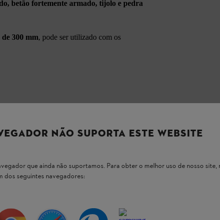
do, betão fortemente armado, tijolo e pedra
o de 300 mm
, pode ser utilizado com os
VEGADOR NÃO SUPORTA ESTE WEBSITE
 navegador que ainda não suportamos. Para obter o melhor uso de nosso sit
um dos seguintes navegadores:
 nossos produtos STIHL