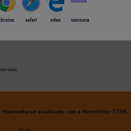
chrome
safari
edge
samsung
 as perguntas mais comuns
ndividual
Mantenha-se atualizado com a Newsletter STIHL
Email