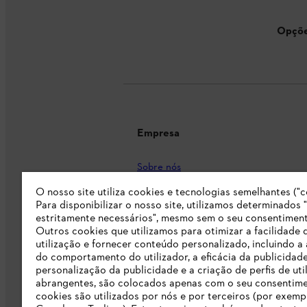
Opçõe
Empresa
Sobre nós
O nosso site utiliza cookies e tecnologias semelhantes ("c
Imprensa
Para disponibilizar o nosso site, utilizamos determinados 
Carreira
estritamente necessários", mesmo sem o seu consentiment
Outros cookies que utilizamos para otimizar a facilidade 
Responsabilidade
utilização e fornecer conteúdo personalizado, incluindo a 
do comportamento do utilizador, a eficácia da publicidade
Linha Integridade STIHL
personalização da publicidade e a criação de perfis de uti
abrangentes, são colocados apenas com o seu consentim
Informação para fornecedores
cookies são utilizados por nós e por terceiros (por exemp