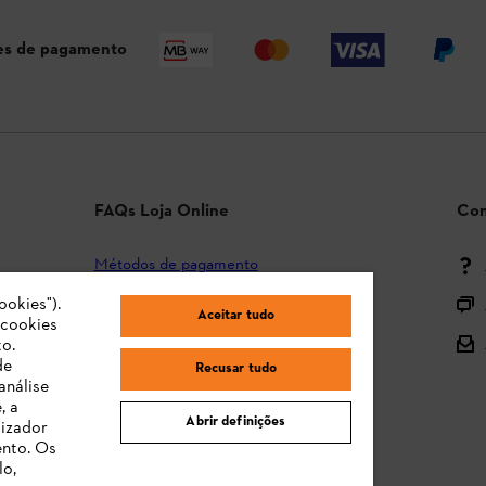
s de pagamento
FAQs Loja Online
Con
Métodos de pagamento
ookies").
Envio e entrega
Aceitar tudo
"cookies
Devolução
o.
de
Recusar tudo
Reclamação e garantia
análise
, a
STIHL Orange Deals
Abrir definições
lizador
ento. Os
Manuais de Instruções
lo,