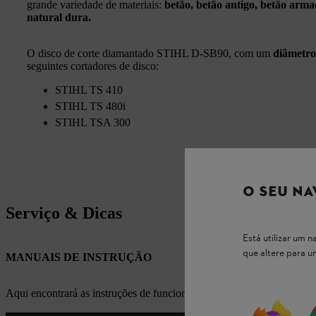
grande variedade de materiais:
betão, betão antigo, betão arma
natural dura.
O disco de corte diamantado STIHL D‑SB90, com um
diâmetr
seguintes cortadores de disco:
STIHL TS 410
STIHL TS 480i
STIHL TSA 300
O SEU NA
Serviço & Dicas
Está utilizar um
que altere para 
MANUAIS DE INSTRUÇÃO
Aqui encontrará as instruções de funcionamento apropriadas para os