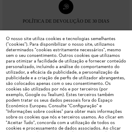
POLÍTICA DE DEVOLUÇÃO DE 30 DIAS
O nosso site utiliza cookies e tecnologias semelhantes
Opções de pagamento
("cookies"). Para disponibilizar o nosso site, utilizamos
determinados "cookies estritamente necessários", mesmo
sem o seu consentimento. Outros cookies que utilizamos
para otimizar a facilidade de utilização e fornecer conteúdo
personalizado, incluindo a análise do comportamento do
utilizador, a eficácia da publicidade, a personalização da
publicidade e a criação de perfis de utilizador abrangentes,
são colocados apenas com o seu consentimento. Os
Empresa
cookies são utilizados por nós e por terceiros (por
exemplo, Google ou Tealium). Estes terceiros também
podem tratar os seus dados pessoais fora do Espaço
Económico Europeu. Consulte "Configuração" e
FAQs Loja Online
"Informações sobre cookies" para obter mais informações
sobre os cookies que nós e terceiros usamos. Ao clicar em
O SEU NAVEGADOR NÃO SUPORTA
"Aceitar Tudo", concorda com a utilização de todos os
ESTE WEBSITE
cookies e processamento de dados associados. Ao clicar