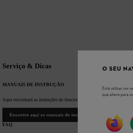
Serviço & Dicas
O SEU NA
MANUAIS DE INSTRUÇÃO
Está utilizar um
que altere para 
Aqui encontrará as instruções de funcionamento apropriadas para os
Encontre aqui os manuais de instruções
FAQ