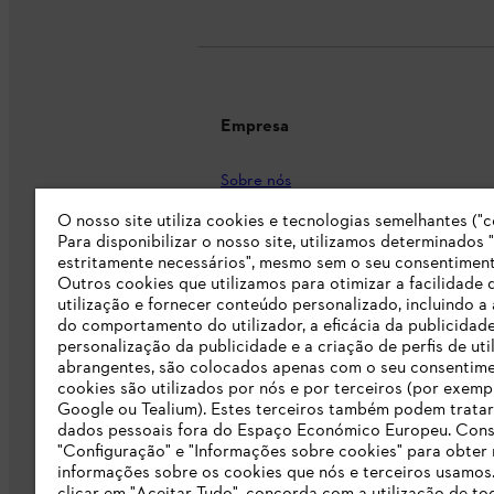
Empresa
Sobre nós
O nosso site utiliza cookies e tecnologias semelhantes ("c
Imprensa
Para disponibilizar o nosso site, utilizamos determinados 
Carreira
estritamente necessários", mesmo sem o seu consentiment
Outros cookies que utilizamos para otimizar a facilidade 
Responsabilidade
utilização e fornecer conteúdo personalizado, incluindo a 
do comportamento do utilizador, a eficácia da publicidade
Linha Integridade STIHL
personalização da publicidade e a criação de perfis de uti
abrangentes, são colocados apenas com o seu consentim
Informação para fornecedores
cookies são utilizados por nós e por terceiros (por exemp
Google ou Tealium). Estes terceiros também podem tratar
dados pessoais fora do Espaço Económico Europeu. Cons
Livro de Reclamações
"Configuração" e "Informações sobre cookies" para obter
informações sobre os cookies que nós e terceiros usamos
Declaração de acessibilidade