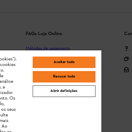
FAQs Loja Online
Con
Métodos de pagamento
ookies").
Envio e entrega
Aceitar tudo
"cookies
Devolução
o.
de
Recusar tudo
Reclamação e garantia
análise
, a
STIHL Orange Deals
Abrir definições
lizador
ento. Os
Manuais de Instruções
lo,
 os seus
ulte
 mais
. Ao