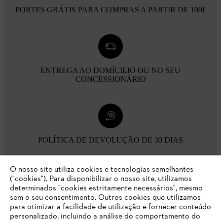
PORTES GRÁTIS PARA COMPRAS A PARTIR DE 100€
ENTREGA AO DOMÍCILIO OU NO SEU
CONCESSIONÁRIO
POLÍTICA DE DEVOLUÇÃO DE 30 DIAS
O nosso site utiliza cookies e tecnologias semelhantes
Opções de pagamento
("cookies"). Para disponibilizar o nosso site, utilizamos
determinados "cookies estritamente necessários", mesmo
sem o seu consentimento. Outros cookies que utilizamos
para otimizar a facilidade de utilização e fornecer conteúdo
personalizado, incluindo a análise do comportamento do