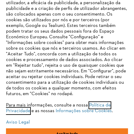
utilizador, a eficácia da publicidade, a personalização da
publicidade e a criação de perfis de utilizador abrangentes,
são colocados apenas com o seu consentimento. Os
Empresa
cookies são utilizados por nós e por terceiros (por
exemplo, Google ou Tealium). Estes terceiros também
podem tratar os seus dados pessoais fora do Espaço
Económico Europeu. Consulte "Configuração" e
FAQs Loja Online
"Informações sobre cookies" para obter mais informações
sobre os cookies que nós e terceiros usamos. Ao clicar em
O SEU NAVEGADOR NÃO SUPORTA
"Aceitar Tudo", concorda com a utilização de todos os
ESTE WEBSITE
cookies e processamento de dados associados. Ao clicar
em "Rejeitar tudo", rejeita o uso de quaisquer cookies que
Contacto
não sejam estritamente necessários. Em "Configurar", pode
aceitar ou rejeitar cookies individuais. Pode retirar o seu
Está utilizar um navegador que ainda não suportamos. Para
consentimento para a utilização de cookies individuais ou
obter o melhor uso de nosso site, recomendamos que altere
de todos os cookies a qualquer momento, com efeitos
para um dos seguintes navegadores:
futuros, em "Cookies" no rodapé.
Condições gerais de venda
Proteção de Dados
Para mais informações, consulte a nossa
Política de
Privacidade
e as nossas
Informações sobre Cookies
.
firefox
chrome
Sobre nós
Cookies
Informação jurídica
Aviso Legal
safari
edge